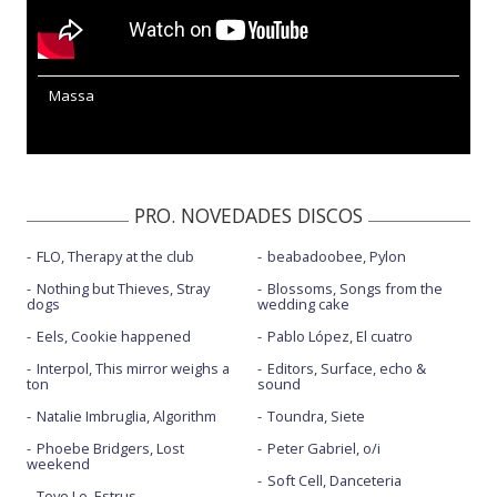
Massa
PRO. NOVEDADES DISCOS
FLO, Therapy at the club
beabadoobee, Pylon
Nothing but Thieves, Stray
Blossoms, Songs from the
dogs
wedding cake
Eels, Cookie happened
Pablo López, El cuatro
Interpol, This mirror weighs a
Editors, Surface, echo &
ton
sound
Natalie Imbruglia, Algorithm
Toundra, Siete
Phoebe Bridgers, Lost
Peter Gabriel, o/i
weekend
Soft Cell, Danceteria
Tove Lo, Estrus