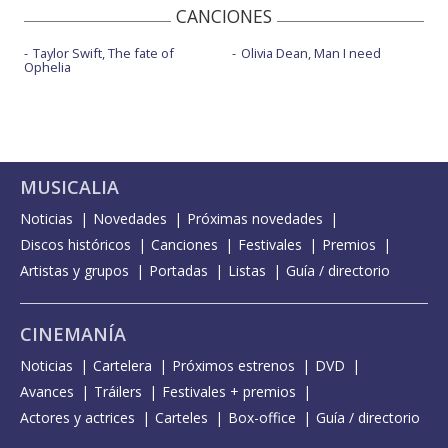
CANCIONES
Taylor Swift, The fate of
Olivia Dean, Man I need
Ophelia
MUSICALIA
Noticias
Novedades
Próximas novedades
Discos históricos
Canciones
Festivales
Premios
Artistas y grupos
Portadas
Listas
Guía / directorio
CINEMANÍA
Noticias
Cartelera
Próximos estrenos
DVD
Avances
Tráilers
Festivales + premios
Actores y actrices
Carteles
Box-office
Guía / directorio