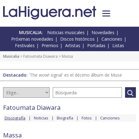
MUSICALIA:
Noticias musicales
Novedades
Próximas novedades
Discos históricos
Canciones
Festivales
Premios
Artistas
Portadas
Listas
Musicalia
>
Fatoumata Diawara
> Massa
Destacado:
'The wow! signal' es el décimo álbum de Muse
Fatoumata Diawara
Discografía
Noticias
Biografía
Fotos
Canciones
Massa