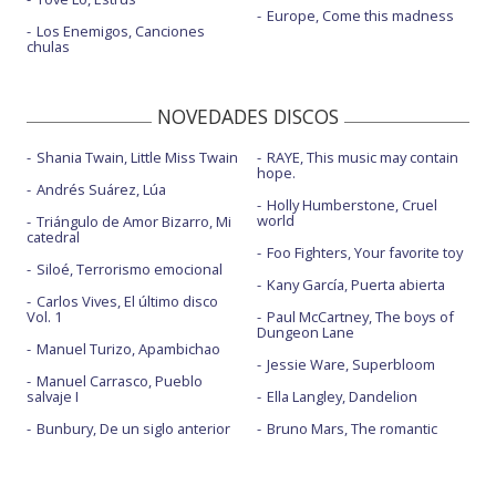
Europe, Come this madness
Los Enemigos, Canciones
chulas
NOVEDADES DISCOS
Shania Twain, Little Miss Twain
RAYE, This music may contain
hope.
Andrés Suárez, Lúa
Holly Humberstone, Cruel
world
Triángulo de Amor Bizarro, Mi
catedral
Foo Fighters, Your favorite toy
Siloé, Terrorismo emocional
Kany García, Puerta abierta
Carlos Vives, El último disco
Vol. 1
Paul McCartney, The boys of
Dungeon Lane
Manuel Turizo, Apambichao
Jessie Ware, Superbloom
Manuel Carrasco, Pueblo
salvaje I
Ella Langley, Dandelion
Bunbury, De un siglo anterior
Bruno Mars, The romantic