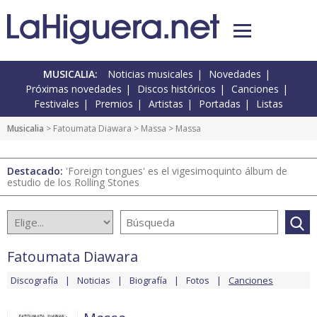
MUSICALIA:
Noticias musicales
Novedades
Próximas novedades
Discos históricos
Canciones
Festivales
Premios
Artistas
Portadas
Listas
Musicalia
>
Fatoumata Diawara
>
Massa
> Massa
Destacado:
'Foreign tongues' es el vigesimoquinto álbum de
estudio de los Rolling Stones
Fatoumata Diawara
Discografía
Noticias
Biografía
Fotos
Canciones