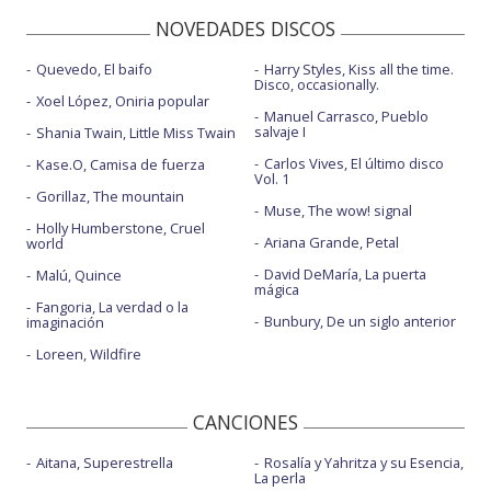
NOVEDADES DISCOS
Quevedo, El baifo
Harry Styles, Kiss all the time.
Disco, occasionally.
Xoel López, Oniria popular
Manuel Carrasco, Pueblo
salvaje I
Shania Twain, Little Miss Twain
Carlos Vives, El último disco
Kase.O, Camisa de fuerza
Vol. 1
Gorillaz, The mountain
Muse, The wow! signal
Holly Humberstone, Cruel
Ariana Grande, Petal
world
David DeMaría, La puerta
Malú, Quince
mágica
Fangoria, La verdad o la
Bunbury, De un siglo anterior
imaginación
Loreen, Wildfire
CANCIONES
Aitana, Superestrella
Rosalía y Yahritza y su Esencia,
La perla