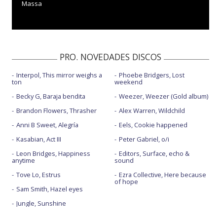
Massa
PRO. NOVEDADES DISCOS
Interpol, This mirror weighs a
Phoebe Bridgers, Lost
ton
weekend
Becky G, Baraja bendita
Weezer, Weezer (Gold album)
Brandon Flowers, Thrasher
Alex Warren, Wildchild
Anni B Sweet, Alegría
Eels, Cookie happened
Kasabian, Act III
Peter Gabriel, o/i
Leon Bridges, Happiness
Editors, Surface, echo &
anytime
sound
Tove Lo, Estrus
Ezra Collective, Here because
of hope
Sam Smith, Hazel eyes
Jungle, Sunshine