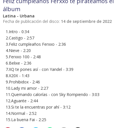
Feliz cumpleaños Ferxxo te pirateamos el
álbum
Latina - Urbana
Fecha de publicación del disco:
14 de septiembre de 2022
1.Intro - 0:34
2.Castigo - 2:57
3.Feliz cumpleaños Ferxxo - 2:36
4.Nieve - 2:20
5.Ferxxo 100 - 2:48
6.Belixe - 2:36
7.XQ te pones así - con Yandel - 3:39
8.X20X - 1:43
9.Prohibidox - 2:46
10.Lady mi amor - 2:27
11.Quemando calorías - con Sky Rompiendo - 3:03
12.Aguante - 2:44
13.Si te la encuentras por ahí - 3:12
14.Normal - 2:52
15.La buena Fai - 2:25