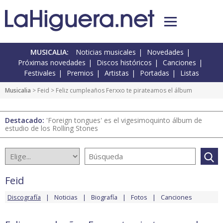
MUSICALIA:
Noticias musicales
Novedades
Próximas novedades
Discos históricos
Canciones
Festivales
Premios
Artistas
Portadas
Listas
Musicalia
>
Feid
> Feliz cumpleaños Ferxxo te pirateamos el álbum
Destacado:
'Foreign tongues' es el vigesimoquinto álbum de
estudio de los Rolling Stones
Feid
Discografía
Noticias
Biografía
Fotos
Canciones