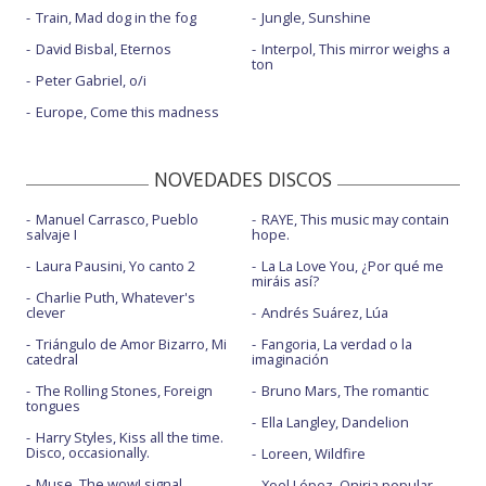
Train, Mad dog in the fog
Jungle, Sunshine
David Bisbal, Eternos
Interpol, This mirror weighs a
ton
Peter Gabriel, o/i
Europe, Come this madness
NOVEDADES DISCOS
Manuel Carrasco, Pueblo
RAYE, This music may contain
salvaje I
hope.
Laura Pausini, Yo canto 2
La La Love You, ¿Por qué me
miráis así?
Charlie Puth, Whatever's
clever
Andrés Suárez, Lúa
Triángulo de Amor Bizarro, Mi
Fangoria, La verdad o la
catedral
imaginación
The Rolling Stones, Foreign
Bruno Mars, The romantic
tongues
Ella Langley, Dandelion
Harry Styles, Kiss all the time.
Disco, occasionally.
Loreen, Wildfire
Muse, The wow! signal
Xoel López, Oniria popular