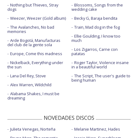
Nothing but Thieves, Stray
Blossoms, Songs from the
dogs
wedding cake
Weezer, Weezer (Gold album)
Becky G, Baraja bendita
The Avalanches, No bad
Train, Mad dog in the fog
memories
Ellie Goulding, I know too
Arde Bogotá, Manufacturas
much
del club de la gente sola
Los Zigarros, Carne con
Europe, Come this madness
patatas
Nickelback, Everything under
Roger Taylor, Violence insane
the sun
in a beautiful world
Lana Del Rey, Stove
The Script, The user's guide to
being human
Alex Warren, Wildchild
Alabama Shakes, I must be
dreaming
NOVEDADES DISCOS
Julieta Venegas, Norteña
Melanie Martinez, Hades