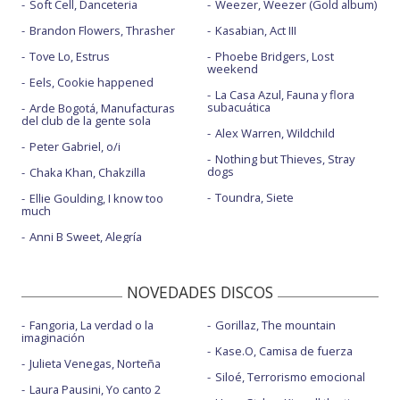
Soft Cell, Danceteria
Weezer, Weezer (Gold album)
Brandon Flowers, Thrasher
Kasabian, Act III
Tove Lo, Estrus
Phoebe Bridgers, Lost
weekend
Eels, Cookie happened
La Casa Azul, Fauna y flora
subacuática
Arde Bogotá, Manufacturas
del club de la gente sola
Alex Warren, Wildchild
Peter Gabriel, o/i
Nothing but Thieves, Stray
dogs
Chaka Khan, Chakzilla
Toundra, Siete
Ellie Goulding, I know too
much
Anni B Sweet, Alegría
NOVEDADES DISCOS
Fangoria, La verdad o la
Gorillaz, The mountain
imaginación
Kase.O, Camisa de fuerza
Julieta Venegas, Norteña
Siloé, Terrorismo emocional
Laura Pausini, Yo canto 2