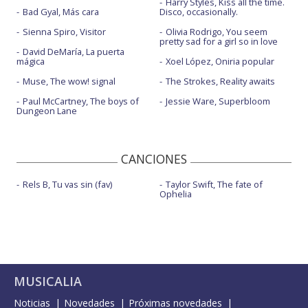
Harry Styles, Kiss all the time.
Bad Gyal, Más cara
Disco, occasionally.
Sienna Spiro, Visitor
Olivia Rodrigo, You seem
pretty sad for a girl so in love
David DeMaría, La puerta
mágica
Xoel López, Oniria popular
Muse, The wow! signal
The Strokes, Reality awaits
Paul McCartney, The boys of
Jessie Ware, Superbloom
Dungeon Lane
CANCIONES
Rels B, Tu vas sin (fav)
Taylor Swift, The fate of
Ophelia
MUSICALIA
Noticias
Novedades
Próximas novedades