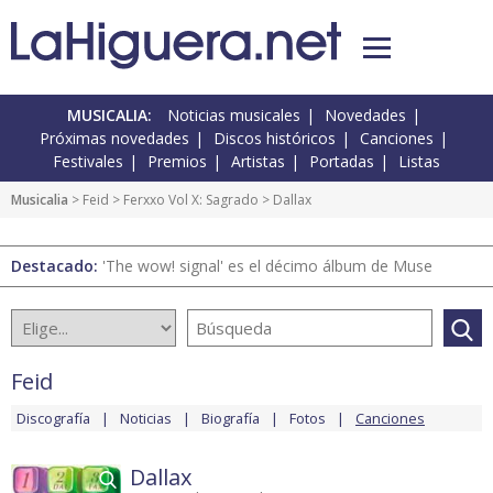
MUSICALIA:
Noticias musicales
Novedades
Próximas novedades
Discos históricos
Canciones
Festivales
Premios
Artistas
Portadas
Listas
Musicalia
>
Feid
>
Ferxxo Vol X: Sagrado
> Dallax
Destacado:
'The wow! signal' es el décimo álbum de Muse
Feid
Discografía
Noticias
Biografía
Fotos
Canciones
Dallax