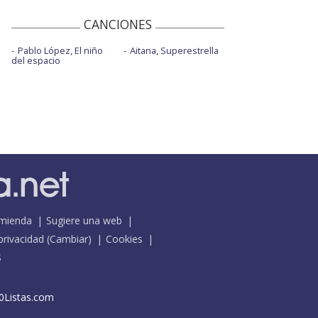
CANCIONES
Pablo López, El niño
Aitana, Superestrella
del espacio
mienda
Sugiere una web
 privacidad
(
Cambiar
)
Cookies
S
0Listas.com