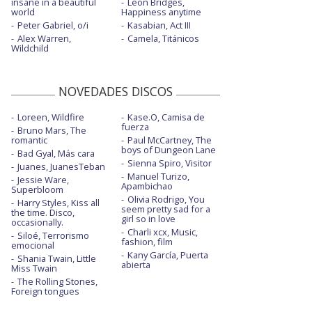
insane in a beautiful
Leon Bridges,
world
Happiness anytime
Peter Gabriel, o/i
Kasabian, Act III
Alex Warren,
Camela, Titánicos
Wildchild
NOVEDADES DISCOS
Loreen, Wildfire
Kase.O, Camisa de
fuerza
Bruno Mars, The
romantic
Paul McCartney, The
boys of Dungeon Lane
Bad Gyal, Más cara
Sienna Spiro, Visitor
Juanes, JuanesTeban
Manuel Turizo,
Jessie Ware,
Apambichao
Superbloom
Olivia Rodrigo, You
Harry Styles, Kiss all
seem pretty sad for a
the time. Disco,
girl so in love
occasionally.
Charli xcx, Music,
Siloé, Terrorismo
fashion, film
emocional
Kany García, Puerta
Shania Twain, Little
abierta
Miss Twain
The Rolling Stones,
Foreign tongues