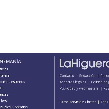
INEMANÍA
icias
telera
Contacto
Redacción
Reco
óximos estrenos
Aspectos legales
Política de
D
Publicidad y webmasters
RS
ances
ilers
Otros servicios:
Chistes
|
Top1
stivales + premios