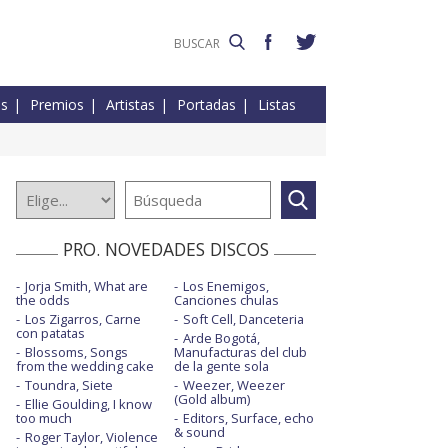
es
Premios
Artistas
Portadas
Listas
PRO. NOVEDADES DISCOS
Jorja Smith, What are
Los Enemigos,
the odds
Canciones chulas
Los Zigarros, Carne
Soft Cell, Danceteria
con patatas
Arde Bogotá,
Blossoms, Songs
Manufacturas del club
from the wedding cake
de la gente sola
Toundra, Siete
Weezer, Weezer
(Gold album)
Ellie Goulding, I know
too much
Editors, Surface, echo
& sound
Roger Taylor, Violence