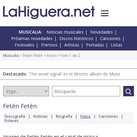
MUSICALIA:
Noticias musicales
Novedades
Próximas novedades
Discos históricos
Canciones
Festivales
Premios
Artistas
Portadas
Listas
Musicalia
>
Fetén Fetén
>
Fotos
> Foto 1 de 2
Destacado:
'The wow! signal' es el décimo álbum de Muse
Fetén Fetén
Discografía
Noticias
Biografía
Fotos
Canciones
Enlaces
Imagen de Fetén Fetén en el canal de música.