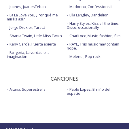
Juanes, JuanesTeban
Madonna, Confessions II
La La Love You, ¿Por qué me
Ella Langley, Dandelion
miráis así?
Harry Styles, Kiss all the time.
Jorge Drexler, Taracá
Disco, occasionally.
Shania Twain, Little Miss Twain
Charli xcx, Music, fashion, film
Kany García, Puerta abierta
RAYE, This music may contain
hope.
Fangoria, La verdad o la
imaginación
Melendi, Pop rock
CANCIONES
Aitana, Superestrella
Pablo López, El niño del
espacio