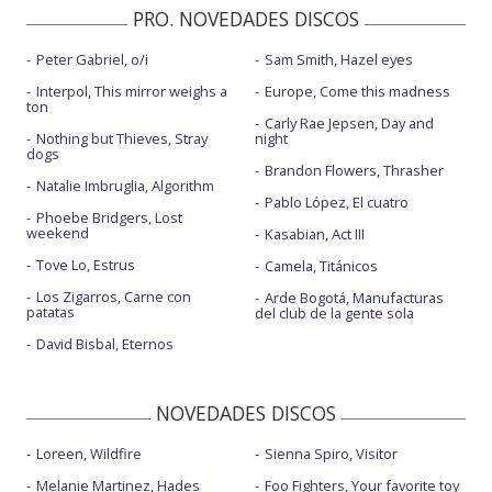
PRO. NOVEDADES DISCOS
Peter Gabriel, o/i
Sam Smith, Hazel eyes
Interpol, This mirror weighs a
Europe, Come this madness
ton
Carly Rae Jepsen, Day and
Nothing but Thieves, Stray
night
dogs
Brandon Flowers, Thrasher
Natalie Imbruglia, Algorithm
Pablo López, El cuatro
Phoebe Bridgers, Lost
weekend
Kasabian, Act III
Tove Lo, Estrus
Camela, Titánicos
Los Zigarros, Carne con
Arde Bogotá, Manufacturas
patatas
del club de la gente sola
David Bisbal, Eternos
NOVEDADES DISCOS
Loreen, Wildfire
Sienna Spiro, Visitor
Melanie Martinez, Hades
Foo Fighters, Your favorite toy