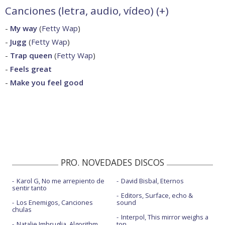
Canciones (letra, audio, vídeo) (
+
)
-
My way
(
Fetty Wap
)
-
Jugg
(
Fetty Wap
)
-
Trap queen
(
Fetty Wap
)
-
Feels great
-
Make you feel good
PRO. NOVEDADES DISCOS
Karol G, No me arrepiento de
David Bisbal, Eternos
sentir tanto
Editors, Surface, echo &
Los Enemigos, Canciones
sound
chulas
Interpol, This mirror weighs a
Natalie Imbruglia, Algorithm
ton