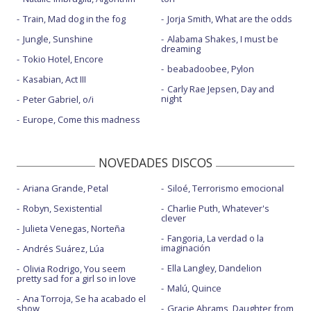
Train, Mad dog in the fog
Jorja Smith, What are the odds
Jungle, Sunshine
Alabama Shakes, I must be
dreaming
Tokio Hotel, Encore
beabadoobee, Pylon
Kasabian, Act III
Carly Rae Jepsen, Day and
night
Peter Gabriel, o/i
Europe, Come this madness
NOVEDADES DISCOS
Ariana Grande, Petal
Siloé, Terrorismo emocional
Robyn, Sexistential
Charlie Puth, Whatever's
clever
Julieta Venegas, Norteña
Fangoria, La verdad o la
imaginación
Andrés Suárez, Lúa
Ella Langley, Dandelion
Olivia Rodrigo, You seem
pretty sad for a girl so in love
Malú, Quince
Ana Torroja, Se ha acabado el
show
Gracie Abrams, Daughter from