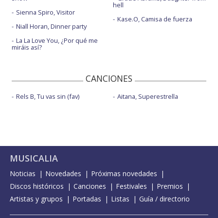
hell
Sienna Spiro, Visitor
Kase.O, Camisa de fuerza
Niall Horan, Dinner party
La La Love You, ¿Por qué me
miráis así?
CANCIONES
Rels B, Tu vas sin (fav)
Aitana, Superestrella
MUSICALIA
Noticias
Novedades
Próximas novedades
Discos históricos
Canciones
Festivales
Premios
Artistas y grupos
Portadas
Listas
Guía / directorio