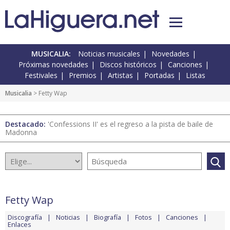
MUSICALIA:
Noticias musicales
Novedades
Próximas novedades
Discos históricos
Canciones
Festivales
Premios
Artistas
Portadas
Listas
Musicalia
> Fetty Wap
Destacado:
'Confessions II' es el regreso a la pista de baile de
Madonna
Fetty Wap
Discografía
Noticias
Biografía
Fotos
Canciones
Enlaces