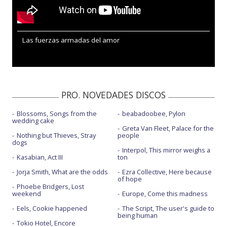
Las fuerzas armadas del amor
PRO. NOVEDADES DISCOS
Blossoms, Songs from the
beabadoobee, Pylon
wedding cake
Greta Van Fleet, Palace for the
Nothing but Thieves, Stray
people
dogs
Interpol, This mirror weighs a
Kasabian, Act III
ton
Jorja Smith, What are the odds
Ezra Collective, Here because
of hope
Phoebe Bridgers, Lost
weekend
Europe, Come this madness
Eels, Cookie happened
The Script, The user's guide to
being human
Tokio Hotel, Encore