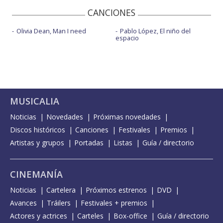
CANCIONES
Olivia Dean, Man I need
Pablo López, El niño del
espacio
MUSICALIA
Noticias
Novedades
Próximas novedades
Discos históricos
Canciones
Festivales
Premios
Artistas y grupos
Portadas
Listas
Guía / directorio
CINEMANÍA
Noticias
Cartelera
Próximos estrenos
DVD
Avances
Tráilers
Festivales + premios
Actores y actrices
Carteles
Box-office
Guía / directorio