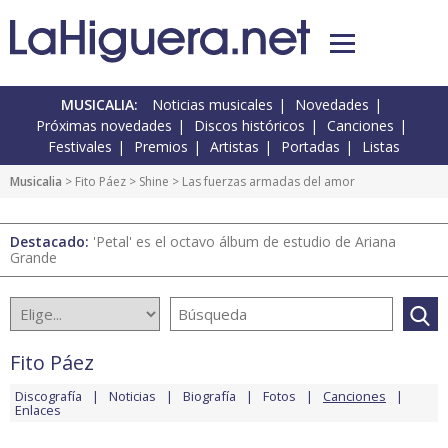
MUSICALIA:
Noticias musicales
Novedades
Próximas novedades
Discos históricos
Canciones
Festivales
Premios
Artistas
Portadas
Listas
Musicalia
>
Fito Páez
>
Shine
> Las fuerzas armadas del amor
Destacado:
'Petal' es el octavo álbum de estudio de Ariana
Grande
Fito Páez
Discografía
Noticias
Biografía
Fotos
Canciones
Enlaces