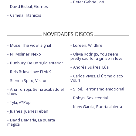
Peter Gabriel, o/i
David Bisbal, Eternos
Camela, Titánicos
NOVEDADES DISCOS
Muse, The wow! signal
Loreen, Wildfire
Nil Moliner, Nexo
Olivia Rodrigo, You seem
pretty sad for a girl so in love
Bunbury, De un siglo anterior
Andrés Suárez, Lúa
Rels B: love love FLAKK
Carlos Vives, El último disco
Vol. 1
Sienna Spiro, Visitor
Siloé, Terrorismo emocional
Ana Torroja, Se ha acabado el
show
Robyn, Sexistential
Tyla, A*Pop
Kany García, Puerta abierta
Juanes, JuanesTeban
David DeMaría, La puerta
mágica