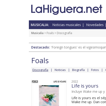
MUSICALIA:
Noticias musicales
Novedades
Musicalia
>
Foals
> Discografía
Destacado:
'Foreign tongues' es el vigesimoqui
Foals
Discografía
Noticias
Biografía
Fotos
2022
Life is yours
Incluye Wake me up y
Life is yours es el s
Wake me up. Dan cont