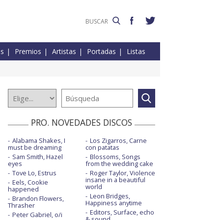
es
Premios
Artistas
Portadas
Listas
PRO. NOVEDADES DISCOS
Alabama Shakes, I
Los Zigarros, Carne
must be dreaming
con patatas
Sam Smith, Hazel
Blossoms, Songs
eyes
from the wedding cake
Tove Lo, Estrus
Roger Taylor, Violence
insane in a beautiful
Eels, Cookie
world
happened
Leon Bridges,
Brandon Flowers,
Happiness anytime
Thrasher
Editors, Surface, echo
Peter Gabriel, o/i
& sound