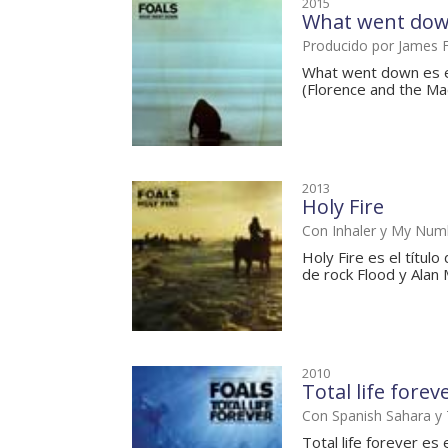
2015
What went do
Producido por James 
What went down es el
(Florence and the Mach
2013
Holy Fire
Con Inhaler y My Num
Holy Fire es el títul
de rock Flood y Alan 
2010
Total life forev
Con Spanish Sahara y 
Total life forever es