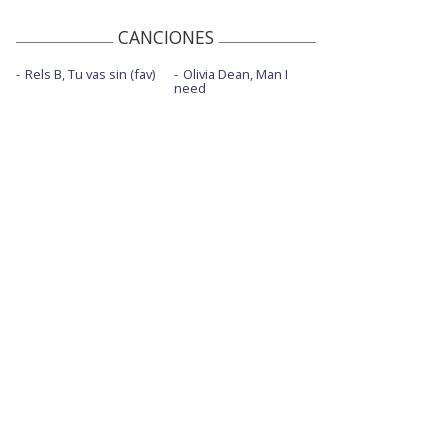
CANCIONES
Rels B, Tu vas sin (fav)
Olivia Dean, Man I
need