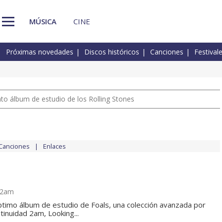
MÚSICA
CINE
Próximas novedades
Discos históricos
Canciones
Festival
nto álbum de estudio de los Rolling Stones
Canciones
Enlaces
 2am
éptimo álbum de estudio de Foals, una colección avanzada por
inuidad 2am, Looking...