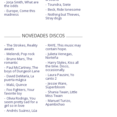
Jorja Smith, What are
Toundra, Siete
the odds
Beck, Ride lonesome
Europe, Come this
madness
Nothing but Thieves,
Stray dogs
NOVEDADES DISCOS
The Strokes, Reality
RAYE, This music may
awaits
contain hope.
Melendi, Pop rock
Julieta Venegas,
Norteña
Bruno Mars, The
romantic
Harry Styles, Kiss all
the time. Disco,
Paul McCartney, The
occasionally.
boys of Dungeon Lane
Laura Pausini, Yo
David DeMaría, La
canto 2
puerta mágica
Jessie Ware,
Malú, Quince
Superbloom
Foo Fighters, Your
Shania Twain, Little
favorite toy
Miss Twain
Olivia Rodrigo, You
Manuel Turizo,
seem pretty sad for a
Apambichao
girl so in love
Andrés Suárez, Lúa