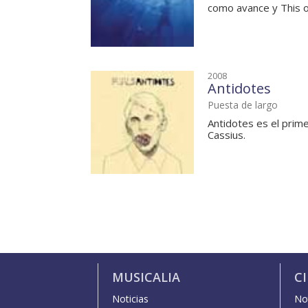
como avance y This o
2008
Antidotes
Puesta de largo
Antidotes es el prim
Cassius.
MUSICALIA
C
Noticias
Not