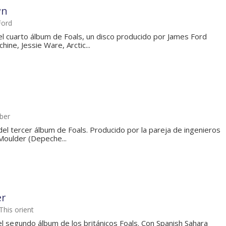
wn
Ford
 cuarto álbum de Foals, un disco producido por James Ford
ine, Jessie Ware, Arctic...
ber
o del tercer álbum de Foals. Producido por la pareja de ingenieros
Moulder (Depeche...
er
This orient
 el segundo álbum de los británicos Foals. Con Spanish Sahara