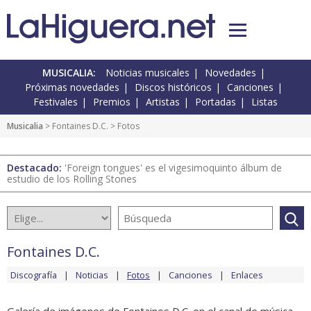
MUSICALIA:
Noticias musicales
Novedades
Próximas novedades
Discos históricos
Canciones
Festivales
Premios
Artistas
Portadas
Listas
Musicalia
>
Fontaines D.C.
> Fotos
Destacado:
'Foreign tongues' es el vigesimoquinto álbum de
estudio de los Rolling Stones
Fontaines D.C.
Discografía
Noticias
Fotos
Canciones
Enlaces