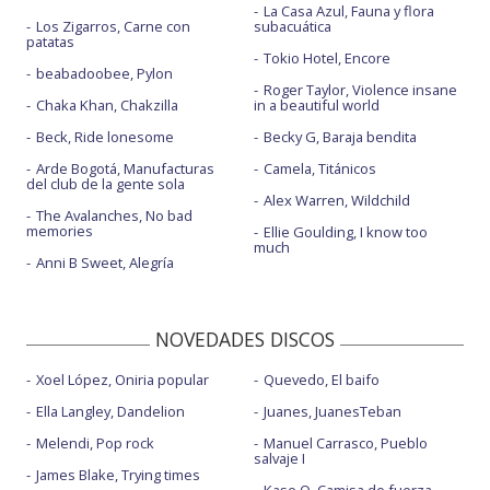
La Casa Azul, Fauna y flora
Los Zigarros, Carne con
subacuática
patatas
Tokio Hotel, Encore
beabadoobee, Pylon
Roger Taylor, Violence insane
Chaka Khan, Chakzilla
in a beautiful world
Beck, Ride lonesome
Becky G, Baraja bendita
Arde Bogotá, Manufacturas
Camela, Titánicos
del club de la gente sola
Alex Warren, Wildchild
The Avalanches, No bad
memories
Ellie Goulding, I know too
much
Anni B Sweet, Alegría
NOVEDADES DISCOS
Xoel López, Oniria popular
Quevedo, El baifo
Ella Langley, Dandelion
Juanes, JuanesTeban
Melendi, Pop rock
Manuel Carrasco, Pueblo
salvaje I
James Blake, Trying times
Kase.O, Camisa de fuerza