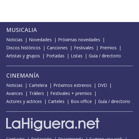
MUSICALIA
Noticias
Novedades
Próximas novedades
Discos históricos
Canciones
Festivales
Premios
Artistas y grupos
Portadas
Listas
Guía / directorio
CINEMANÍA
Noticias
Cartelera
Próximos estrenos
DVD
Avances
Tráilers
Festivales + premios
Actores y actrices
Carteles
Box-office
Guía / directorio
Contacto
Redacción
Recomienda
Sugiere una web