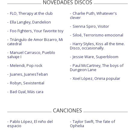
NOVEDADES DISCOS
FLO, Therapy at the club
Charlie Puth, Whatever's
clever
Ella Langley, Dandelion
Sienna Spiro, Visitor
Foo Fighters, Your favorite toy
Siloé, Terrorismo emocional
Triángulo de Amor Bizarro, Mi
catedral
Harry Styles, Kiss all the time.
Disco, occasionally.
Manuel Carrasco, Pueblo
salvaje I
Jessie Ware, Superbloom
Melendi, Pop rock
Paul McCartney, The boys of
Dungeon Lane
Juanes, JuanesTeban
Xoel López, Oniria popular
Robyn, Sexistential
Bad Gyal, Más cara
CANCIONES
Pablo López, El niño del
Taylor Swift, The fate of
espacio
Ophelia