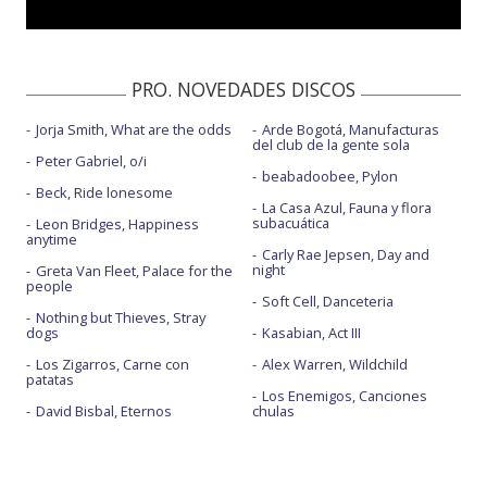
PRO. NOVEDADES DISCOS
Jorja Smith, What are the odds
Arde Bogotá, Manufacturas
del club de la gente sola
Peter Gabriel, o/i
beabadoobee, Pylon
Beck, Ride lonesome
La Casa Azul, Fauna y flora
subacuática
Leon Bridges, Happiness
anytime
Carly Rae Jepsen, Day and
night
Greta Van Fleet, Palace for the
people
Soft Cell, Danceteria
Nothing but Thieves, Stray
dogs
Kasabian, Act III
Los Zigarros, Carne con
Alex Warren, Wildchild
patatas
Los Enemigos, Canciones
David Bisbal, Eternos
chulas