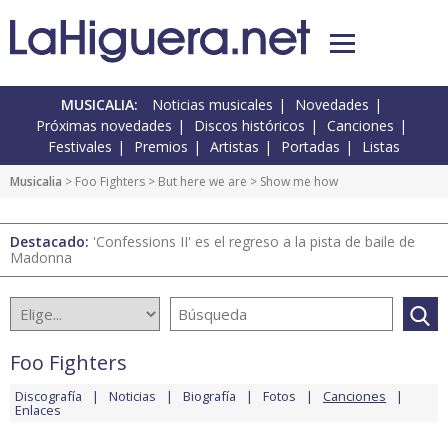
MUSICALIA:
Noticias musicales
Novedades
Próximas novedades
Discos históricos
Canciones
Festivales
Premios
Artistas
Portadas
Listas
Musicalia
>
Foo Fighters
>
But here we are
> Show me how
Destacado:
'Confessions II' es el regreso a la pista de baile de
Madonna
Foo Fighters
Discografía
Noticias
Biografía
Fotos
Canciones
Enlaces