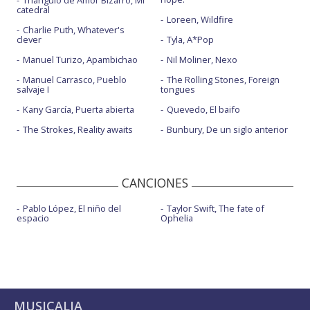
catedral
Loreen, Wildfire
Charlie Puth, Whatever's
clever
Tyla, A*Pop
Manuel Turizo, Apambichao
Nil Moliner, Nexo
Manuel Carrasco, Pueblo
The Rolling Stones, Foreign
salvaje I
tongues
Kany García, Puerta abierta
Quevedo, El baifo
The Strokes, Reality awaits
Bunbury, De un siglo anterior
CANCIONES
Pablo López, El niño del
Taylor Swift, The fate of
espacio
Ophelia
MUSICALIA