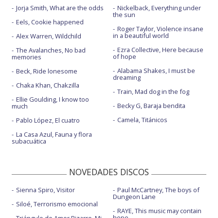
Jorja Smith, What are the odds
Nickelback, Everything under
the sun
Eels, Cookie happened
Roger Taylor, Violence insane
in a beautiful world
Alex Warren, Wildchild
Ezra Collective, Here because
The Avalanches, No bad
of hope
memories
Alabama Shakes, I must be
Beck, Ride lonesome
dreaming
Chaka Khan, Chakzilla
Train, Mad dog in the fog
Ellie Goulding, I know too
Becky G, Baraja bendita
much
Camela, Titánicos
Pablo López, El cuatro
La Casa Azul, Fauna y flora
subacuática
NOVEDADES DISCOS
Sienna Spiro, Visitor
Paul McCartney, The boys of
Dungeon Lane
Siloé, Terrorismo emocional
RAYE, This music may contain
hope.
Triángulo de Amor Bizarro, Mi