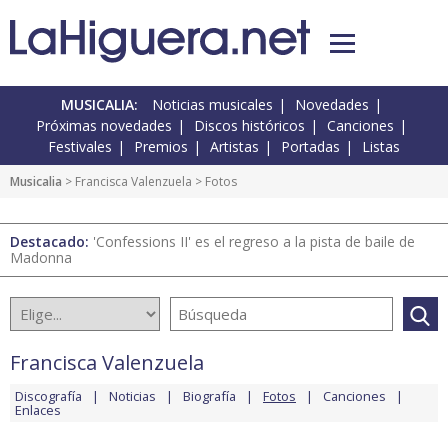
MUSICALIA:
Noticias musicales
Novedades
Próximas novedades
Discos históricos
Canciones
Festivales
Premios
Artistas
Portadas
Listas
Musicalia
>
Francisca Valenzuela
> Fotos
Destacado:
'Confessions II' es el regreso a la pista de baile de
Madonna
Francisca Valenzuela
Discografía
Noticias
Biografía
Fotos
Canciones
Enlaces