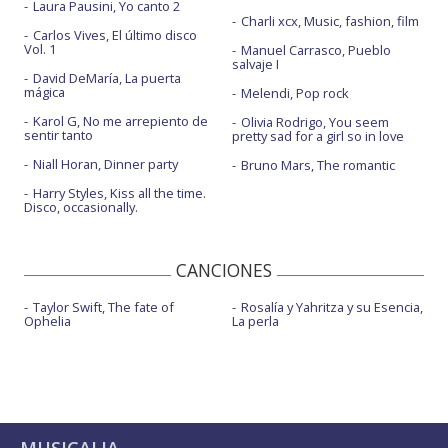
Laura Pausini, Yo canto 2
Charli xcx, Music, fashion, film
Carlos Vives, El último disco
Vol. 1
Manuel Carrasco, Pueblo
salvaje I
David DeMaría, La puerta
mágica
Melendi, Pop rock
Karol G, No me arrepiento de
Olivia Rodrigo, You seem
sentir tanto
pretty sad for a girl so in love
Niall Horan, Dinner party
Bruno Mars, The romantic
Harry Styles, Kiss all the time.
Disco, occasionally.
CANCIONES
Taylor Swift, The fate of
Rosalía y Yahritza y su Esencia,
Ophelia
La perla
MUSICALIA