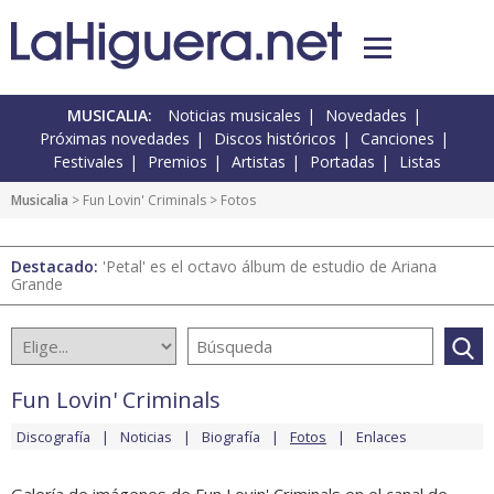
MUSICALIA:
Noticias musicales
Novedades
Próximas novedades
Discos históricos
Canciones
Festivales
Premios
Artistas
Portadas
Listas
Musicalia
>
Fun Lovin' Criminals
> Fotos
Destacado:
'Petal' es el octavo álbum de estudio de Ariana
Grande
Fun Lovin' Criminals
Discografía
Noticias
Biografía
Fotos
Enlaces