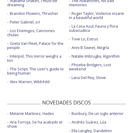
Alabama Shakes, I must be
The Avalanches, No bad
dreaming
memories
Brandon Flowers, Thrasher
Roger Taylor, Violence insane
in a beautiful world
Peter Gabriel, o/i
La Casa Azul, Fauna y flora
subacuática
Los Enemigos, Canciones
chulas
Tove Lo, Estrus
Greta Van Fleet, Palace for the
people
Anni B Sweet, Alegría
Interpol, This mirror weighs a
Natalie Imbruglia, Algorithm
ton
Phoebe Bridgers, Lost
The Script, The user's guide to
weekend
being human
Lana Del Rey, Stove
Alex Warren, Wildchild
NOVEDADES DISCOS
Melanie Martinez, Hades
Bunbury, De un siglo anterior
Ana Torroja, Se ha acabado el
Andrés Suárez, Lúa
show
Ella Langley, Dandelion