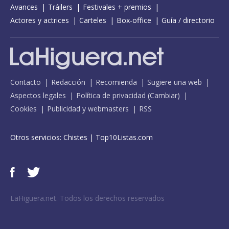
Avances
Tráilers
Festivales + premios
Actores y actrices
Carteles
Box-office
Guía / directorio
Contacto
Redacción
Recomienda
Sugiere una web
Aspectos legales
Política de privacidad
(
Cambiar
)
Cookies
Publicidad y webmasters
RSS
Otros servicios:
Chistes
|
Top10Listas.com
LaHiguera.net. Todos los derechos reservados