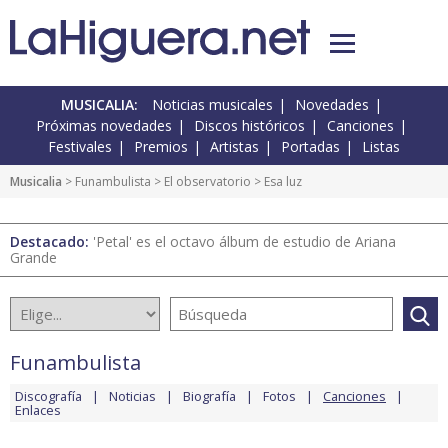
MUSICALIA:
Noticias musicales
Novedades
Próximas novedades
Discos históricos
Canciones
Festivales
Premios
Artistas
Portadas
Listas
Musicalia
>
Funambulista
>
El observatorio
> Esa luz
Destacado:
'Petal' es el octavo álbum de estudio de Ariana
Grande
Funambulista
Discografía
Noticias
Biografía
Fotos
Canciones
Enlaces