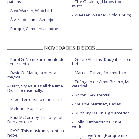
patatas
Ellie Goulding, I know too
much
Alex Warren, Wildchild
Weezer, Weezer (Gold album)
Álvaro de Luna, Azulejos
Europe, Come this madness
NOVEDADES DISCOS
Karol G, No me arrepiento de
Gracie Abrams, Daughter from
sentir tanto
hell
David DeMaría, La puerta
Manuel Turizo, Apambichao
mágica
Triángulo de Amor Bizarro, Mi
Harry Styles, Kiss all the time.
catedral
Disco, occasionally.
Robyn, Sexistential
Siloé, Terrorismo emocional
Melanie Martinez, Hades
Melendi, Pop rock
Bunbury, De un siglo anterior
Paul McCartney, The boys of
Dungeon Lane
Holly Humberstone, Cruel
world
RAYE, This music may contain
hope.
La La Love You, ¿Por qué me