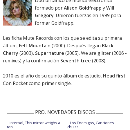
Dúo británico de música electrónica
formado por
Alison Goldfrapp
y
Will
Gregory
. Unieron fuerzas en 1999 para
formar Goldfrapp.
Les ficha Mute Records con los que se edita su primera
álbum,
Felt Mountain
(2000). Después llegan
Black
Cherry
(2003),
Supernature
(2005), We are glitter (2006 -
remixes) y la confirmación
Seventh tree
(2008).
2010 es el año de su quinto álbum de estudio,
Head first
.
Con Rocket como primer single.
PRO. NOVEDADES DISCOS
Interpol, This mirror weighs a
Los Enemigos, Canciones
ton
chulas