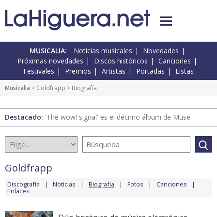
MUSICALIA:
Noticias musicales
Novedades
Próximas novedades
Discos históricos
Canciones
Festivales
Premios
Artistas
Portadas
Listas
Musicalia
>
Goldfrapp
> Biografía
Destacado:
'The wow! signal' es el décimo álbum de Muse
Goldfrapp
Discografía
Noticias
Biografía
Fotos
Canciones
Enlaces