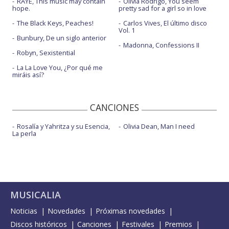
RAYE, This music may contain
Olivia Rodrigo, You seem
hope.
pretty sad for a girl so in love
The Black Keys, Peaches!
Carlos Vives, El último disco
Vol. 1
Bunbury, De un siglo anterior
Madonna, Confessions II
Robyn, Sexistential
La La Love You, ¿Por qué me
miráis así?
CANCIONES
Rosalía y Yahritza y su Esencia,
Olivia Dean, Man I need
La perla
MUSICALIA
Noticias
Novedades
Próximas novedades
Discos históricos
Canciones
Festivales
Premios