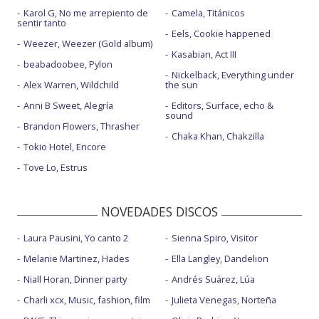
Karol G, No me arrepiento de
Camela, Titánicos
sentir tanto
Eels, Cookie happened
Weezer, Weezer (Gold album)
Kasabian, Act III
beabadoobee, Pylon
Nickelback, Everything under
Alex Warren, Wildchild
the sun
Anni B Sweet, Alegría
Editors, Surface, echo &
sound
Brandon Flowers, Thrasher
Chaka Khan, Chakzilla
Tokio Hotel, Encore
Tove Lo, Estrus
NOVEDADES DISCOS
Laura Pausini, Yo canto 2
Sienna Spiro, Visitor
Melanie Martinez, Hades
Ella Langley, Dandelion
Niall Horan, Dinner party
Andrés Suárez, Lúa
Charli xcx, Music, fashion, film
Julieta Venegas, Norteña