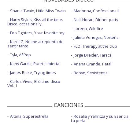
Shania Twain, Little Miss Twain
Madonna, Confessions II
Harry Styles, Kiss all the time.
Niall Horan, Dinner party
Disco, occasionally.
Loreen, Wildfire
Foo Fighters, Your favorite toy
Julieta Venegas, Norteña
Karol G, No me arrepiento de
sentir tanto
FLO, Therapy at the club
Tyla, A*Pop
Jorge Drexler, Taracá
Kany García, Puerta abierta
Ariana Grande, Petal
James Blake, Trying times
Robyn, Sexistential
Carlos Vives, El último disco
Vol. 1
CANCIONES
Aitana, Superestrella
Rosalía y Yahritza y su Esencia,
La perla