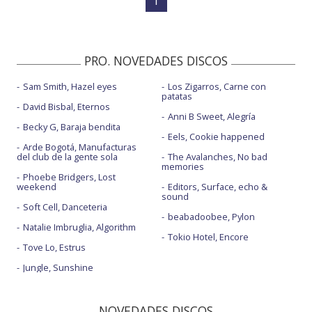
1
PRO. NOVEDADES DISCOS
Sam Smith, Hazel eyes
Los Zigarros, Carne con
patatas
David Bisbal, Eternos
Anni B Sweet, Alegría
Becky G, Baraja bendita
Eels, Cookie happened
Arde Bogotá, Manufacturas
del club de la gente sola
The Avalanches, No bad
memories
Phoebe Bridgers, Lost
weekend
Editors, Surface, echo &
sound
Soft Cell, Danceteria
beabadoobee, Pylon
Natalie Imbruglia, Algorithm
Tokio Hotel, Encore
Tove Lo, Estrus
Jungle, Sunshine
NOVEDADES DISCOS