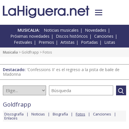
MUSICALIA:
Noticias musicales
Novedades
Próximas novedades
Discos históricos
Canciones
Festivales
Premios
Artistas
Portadas
Listas
Musicalia
>
Goldfrapp
> Fotos
Destacado:
'Confessions II' es el regreso a la pista de baile de
Madonna
Goldfrapp
Discografía
Noticias
Biografía
Fotos
Canciones
Enlaces