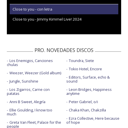
Close to you - con letra
Close to you - Jimmy Kimmel Live! 2024
PRO. NOVEDADES DISCOS
Los Enemigos, Canciones
Toundra, Siete
chulas
Tokio Hotel, Encore
Weezer, Weezer (Gold album)
Editors, Surface, echo &
Jungle, Sunshine
sound
Los Zigarros, Carne con
Leon Bridges, Happiness
patatas
anytime
Anni B Sweet, Alegría
Peter Gabriel, o/i
Ellie Goulding, I know too
Chaka Khan, Chakzilla
much
Ezra Collective, Here because
Greta Van Fleet, Palace for the
of hope
people