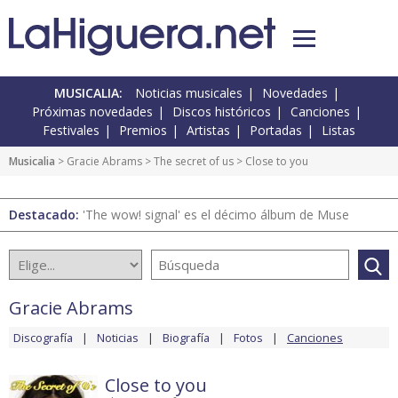
MUSICALIA:
Noticias musicales
Novedades
Próximas novedades
Discos históricos
Canciones
Festivales
Premios
Artistas
Portadas
Listas
Musicalia
>
Gracie Abrams
>
The secret of us
> Close to you
Destacado:
'The wow! signal' es el décimo álbum de Muse
Gracie Abrams
Discografía
Noticias
Biografía
Fotos
Canciones
Close to you