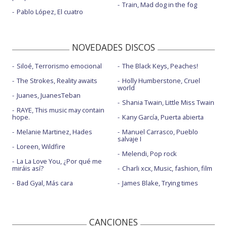
Train, Mad dog in the fog
Pablo López, El cuatro
NOVEDADES DISCOS
Siloé, Terrorismo emocional
The Black Keys, Peaches!
The Strokes, Reality awaits
Holly Humberstone, Cruel
world
Juanes, JuanesTeban
Shania Twain, Little Miss Twain
RAYE, This music may contain
hope.
Kany García, Puerta abierta
Melanie Martinez, Hades
Manuel Carrasco, Pueblo
salvaje I
Loreen, Wildfire
Melendi, Pop rock
La La Love You, ¿Por qué me
miráis así?
Charli xcx, Music, fashion, film
Bad Gyal, Más cara
James Blake, Trying times
CANCIONES