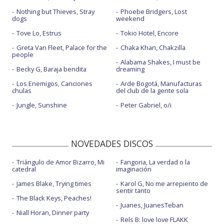
Nothing but Thieves, Stray
Phoebe Bridgers, Lost
dogs
weekend
Tove Lo, Estrus
Tokio Hotel, Encore
Greta Van Fleet, Palace for the
Chaka Khan, Chakzilla
people
Alabama Shakes, I must be
Becky G, Baraja bendita
dreaming
Los Enemigos, Canciones
Arde Bogotá, Manufacturas
chulas
del club de la gente sola
Jungle, Sunshine
Peter Gabriel, o/i
NOVEDADES DISCOS
Triángulo de Amor Bizarro, Mi
Fangoria, La verdad o la
catedral
imaginación
James Blake, Trying times
Karol G, No me arrepiento de
sentir tanto
The Black Keys, Peaches!
Juanes, JuanesTeban
Niall Horan, Dinner party
Rels B: love love FLAKK