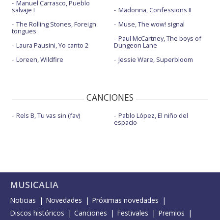
Manuel Carrasco, Pueblo
salvaje I
Madonna, Confessions II
The Rolling Stones, Foreign
Muse, The wow! signal
tongues
Paul McCartney, The boys of
Laura Pausini, Yo canto 2
Dungeon Lane
Loreen, Wildfire
Jessie Ware, Superbloom
CANCIONES
Rels B, Tu vas sin (fav)
Pablo López, El niño del
espacio
MUSICALIA
Noticias
Novedades
Próximas novedades
Discos históricos
Canciones
Festivales
Premios