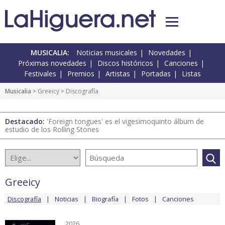
MUSICALIA:
Noticias musicales
Novedades
Próximas novedades
Discos históricos
Canciones
Festivales
Premios
Artistas
Portadas
Listas
Musicalia
>
Greeicy
> Discografía
Destacado:
'Foreign tongues' es el vigesimoquinto álbum de
estudio de los Rolling Stones
Greeicy
Discografía
Noticias
Biografía
Fotos
Canciones
2026