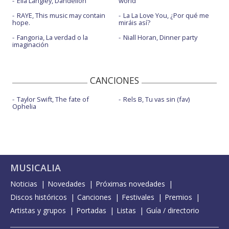
Ella Langley, Dandelion
world
RAYE, This music may contain
La La Love You, ¿Por qué me
hope.
miráis así?
Fangoria, La verdad o la
Niall Horan, Dinner party
imaginación
CANCIONES
Taylor Swift, The fate of
Rels B, Tu vas sin (fav)
Ophelia
MUSICALIA
Noticias
Novedades
Próximas novedades
Discos históricos
Canciones
Festivales
Premios
Artistas y grupos
Portadas
Listas
Guía / directorio