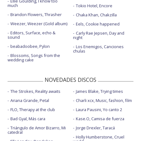
Ellie Goulding, I know too
much
Tokio Hotel, Encore
Brandon Flowers, Thrasher
Chaka Khan, Chakzilla
Weezer, Weezer (Gold album)
Eels, Cookie happened
Editors, Surface, echo &
Carly Rae Jepsen, Day and
sound
night
beabadoobee, Pylon
Los Enemigos, Canciones
chulas
Blossoms, Songs from the
wedding cake
NOVEDADES DISCOS
The Strokes, Reality awaits
James Blake, Trying times
Ariana Grande, Petal
Charli xcx, Music, fashion, film
FLO, Therapy at the club
Laura Pausini, Yo canto 2
Bad Gyal, Más cara
Kase.O, Camisa de fuerza
Triángulo de Amor Bizarro, Mi
Jorge Drexler, Taracá
catedral
Holly Humberstone, Cruel