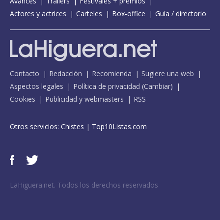
Avances
Tráilers
Festivales + premios
Actores y actrices
Carteles
Box-office
Guía / directorio
Contacto
Redacción
Recomienda
Sugiere una web
Aspectos legales
Política de privacidad
(
Cambiar
)
Cookies
Publicidad y webmasters
RSS
Otros servicios:
Chistes
|
Top10Listas.com
LaHiguera.net. Todos los derechos reservados