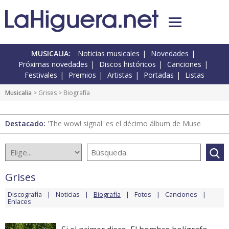
MUSICALIA:
Noticias musicales
Novedades
Próximas novedades
Discos históricos
Canciones
Festivales
Premios
Artistas
Portadas
Listas
Musicalia
>
Grises
> Biografía
Destacado:
'The wow! signal' es el décimo álbum de Muse
Grises
Discografía
Noticias
Biografía
Fotos
Canciones
Enlaces