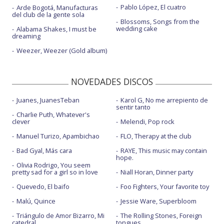
Pablo López, El cuatro
Arde Bogotá, Manufacturas
del club de la gente sola
Blossoms, Songs from the
wedding cake
Alabama Shakes, I must be
dreaming
Weezer, Weezer (Gold album)
NOVEDADES DISCOS
Juanes, JuanesTeban
Karol G, No me arrepiento de
sentir tanto
Charlie Puth, Whatever's
clever
Melendi, Pop rock
Manuel Turizo, Apambichao
FLO, Therapy at the club
Bad Gyal, Más cara
RAYE, This music may contain
hope.
Olivia Rodrigo, You seem
pretty sad for a girl so in love
Niall Horan, Dinner party
Quevedo, El baifo
Foo Fighters, Your favorite toy
Malú, Quince
Jessie Ware, Superbloom
Triángulo de Amor Bizarro, Mi
The Rolling Stones, Foreign
catedral
tongues