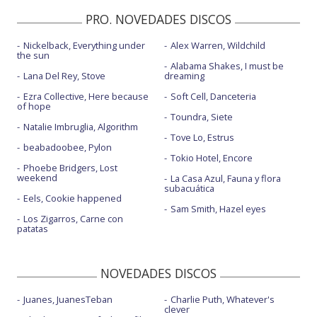
PRO. NOVEDADES DISCOS
Nickelback, Everything under
Alex Warren, Wildchild
the sun
Alabama Shakes, I must be
Lana Del Rey, Stove
dreaming
Ezra Collective, Here because
Soft Cell, Danceteria
of hope
Toundra, Siete
Natalie Imbruglia, Algorithm
Tove Lo, Estrus
beabadoobee, Pylon
Tokio Hotel, Encore
Phoebe Bridgers, Lost
weekend
La Casa Azul, Fauna y flora
subacuática
Eels, Cookie happened
Sam Smith, Hazel eyes
Los Zigarros, Carne con
patatas
NOVEDADES DISCOS
Juanes, JuanesTeban
Charlie Puth, Whatever's
clever