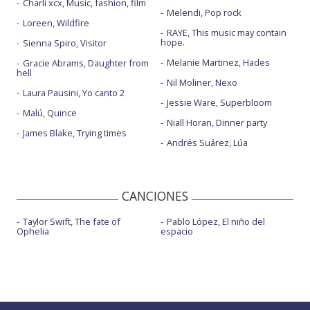
Charli xcx, Music, fashion, film
Melendi, Pop rock
Loreen, Wildfire
RAYE, This music may contain
hope.
Sienna Spiro, Visitor
Melanie Martinez, Hades
Gracie Abrams, Daughter from
hell
Nil Moliner, Nexo
Laura Pausini, Yo canto 2
Jessie Ware, Superbloom
Malú, Quince
Niall Horan, Dinner party
James Blake, Trying times
Andrés Suárez, Lúa
CANCIONES
Taylor Swift, The fate of
Pablo López, El niño del
Ophelia
espacio