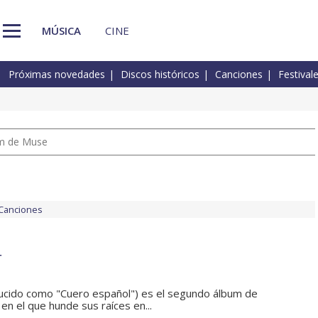
MÚSICA
CINE
Próximas novedades
Discos históricos
Canciones
Festival
um de Muse
Canciones
r
ducido como "Cuero español") es el segundo álbum de
 en el que hunde sus raíces en...