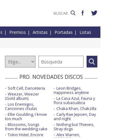
es
Premios
Artistas
Portadas
Listas
PRO. NOVEDADES DISCOS
Soft Cell, Danceteria
Leon Bridges,
Happiness anytime
Weezer, Weezer
(Gold album)
La Casa Azul, Fauna y
flora subacuática
Los Enemigos,
Canciones chulas
Chaka Khan, Chakzilla
Ellie Goulding, I know
Carly Rae Jepsen, Day
too much
and night
Blossoms, Songs
Nothing but Thieves,
from the wedding cake
Stray dogs
Tokio Hotel, Encore
Alex Warren,