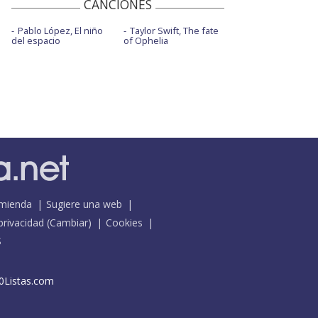
CANCIONES
Pablo López, El niño
Taylor Swift, The fate
del espacio
of Ophelia
mienda
Sugiere una web
 privacidad
(
Cambiar
)
Cookies
S
0Listas.com