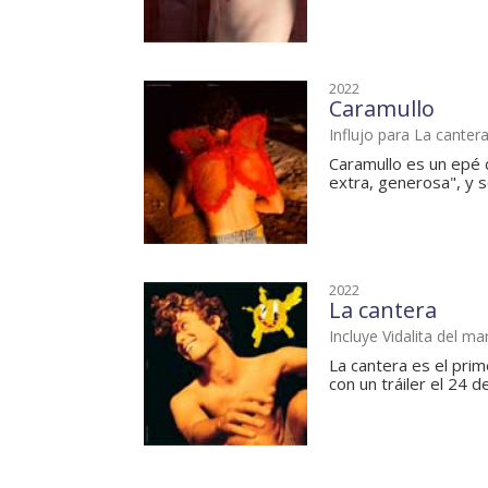
2022
Caramullo
Influjo para La canter
Caramullo es un epé d
extra, generosa", y se 
2022
La cantera
Incluye Vidalita del ma
La cantera es el pri
con un tráiler el 24 d