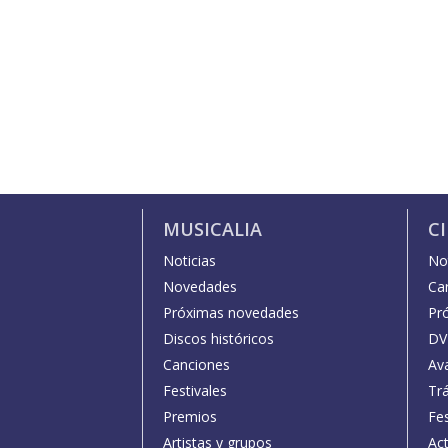
MUSICALIA
C
Noticias
Not
Novedades
Car
Próximas novedades
Pr
Discos históricos
DV
Canciones
Av
Festivales
Trá
Premios
Fe
Artistas y grupos
Act