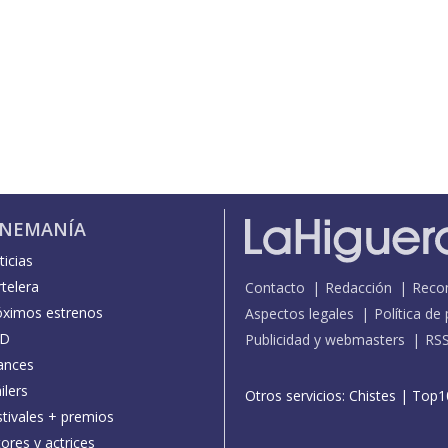
INEMANÍA
icias
telera
Contacto
Redacción
Reco
óximos estrenos
Aspectos legales
Política de
D
Publicidad y webmasters
RS
ances
ilers
Otros servicios:
Chistes
|
Top1
stivales + premios
ores y actrices