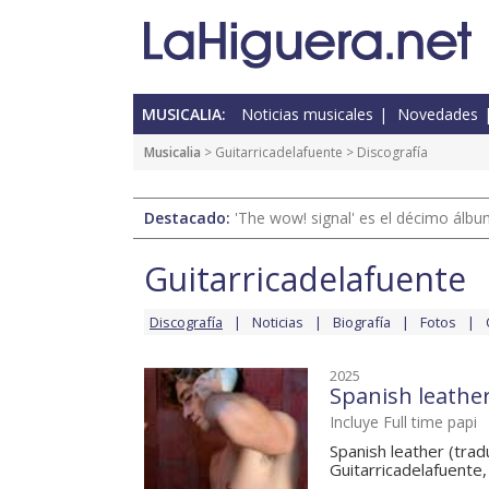
MUSICALIA:
Noticias musicales
Novedades
Musicalia
>
Guitarricadelafuente
> Discografía
Destacado:
'The wow! signal' es el décimo álb
Guitarricadelafuente
Discografía
Noticias
Biografía
Fotos
2025
Spanish leathe
Incluye Full time papi
Spanish leather (tra
Guitarricadelafuente,