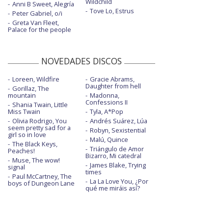
Wildchild
Anni B Sweet, Alegría
Tove Lo, Estrus
Peter Gabriel, o/i
Greta Van Fleet,
Palace for the people
NOVEDADES DISCOS
Loreen, Wildfire
Gracie Abrams,
Daughter from hell
Gorillaz, The
mountain
Madonna,
Confessions II
Shania Twain, Little
Miss Twain
Tyla, A*Pop
Olivia Rodrigo, You
Andrés Suárez, Lúa
seem pretty sad for a
Robyn, Sexistential
girl so in love
Malú, Quince
The Black Keys,
Triángulo de Amor
Peaches!
Bizarro, Mi catedral
Muse, The wow!
James Blake, Trying
signal
times
Paul McCartney, The
La La Love You, ¿Por
boys of Dungeon Lane
qué me miráis así?