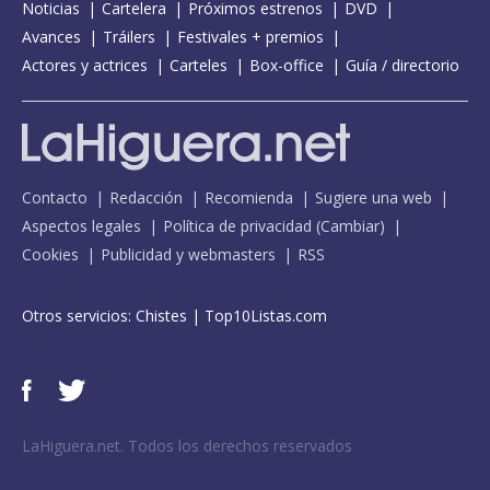
Noticias
Cartelera
Próximos estrenos
DVD
Avances
Tráilers
Festivales + premios
Actores y actrices
Carteles
Box-office
Guía / directorio
Contacto
Redacción
Recomienda
Sugiere una web
Aspectos legales
Política de privacidad
(
Cambiar
)
Cookies
Publicidad y webmasters
RSS
Otros servicios:
Chistes
|
Top10Listas.com
LaHiguera.net. Todos los derechos reservados