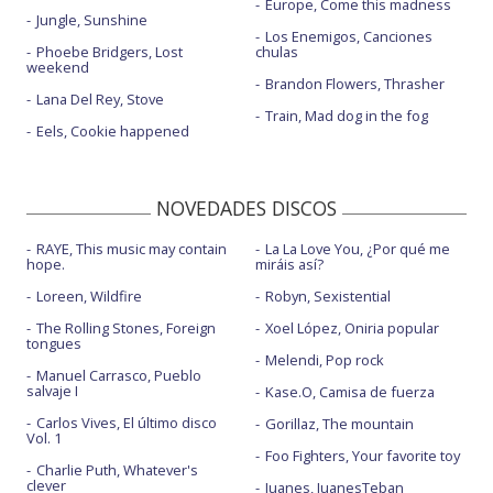
Europe, Come this madness
Jungle, Sunshine
Los Enemigos, Canciones
Phoebe Bridgers, Lost
chulas
weekend
Brandon Flowers, Thrasher
Lana Del Rey, Stove
Train, Mad dog in the fog
Eels, Cookie happened
NOVEDADES DISCOS
RAYE, This music may contain
La La Love You, ¿Por qué me
hope.
miráis así?
Loreen, Wildfire
Robyn, Sexistential
The Rolling Stones, Foreign
Xoel López, Oniria popular
tongues
Melendi, Pop rock
Manuel Carrasco, Pueblo
salvaje I
Kase.O, Camisa de fuerza
Carlos Vives, El último disco
Gorillaz, The mountain
Vol. 1
Foo Fighters, Your favorite toy
Charlie Puth, Whatever's
clever
Juanes, JuanesTeban