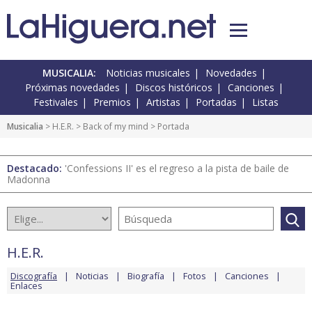
MUSICALIA:
Noticias musicales
Novedades
Próximas novedades
Discos históricos
Canciones
Festivales
Premios
Artistas
Portadas
Listas
Musicalia
>
H.E.R.
>
Back of my mind
> Portada
Destacado:
'Confessions II' es el regreso a la pista de baile de
Madonna
H.E.R.
Discografía
Noticias
Biografía
Fotos
Canciones
Enlaces