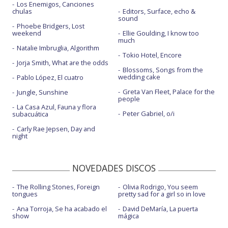
Los Enemigos, Canciones
chulas
Editors, Surface, echo &
sound
Phoebe Bridgers, Lost
weekend
Ellie Goulding, I know too
much
Natalie Imbruglia, Algorithm
Tokio Hotel, Encore
Jorja Smith, What are the odds
Blossoms, Songs from the
wedding cake
Pablo López, El cuatro
Greta Van Fleet, Palace for the
Jungle, Sunshine
people
La Casa Azul, Fauna y flora
Peter Gabriel, o/i
subacuática
Carly Rae Jepsen, Day and
night
NOVEDADES DISCOS
The Rolling Stones, Foreign
Olivia Rodrigo, You seem
tongues
pretty sad for a girl so in love
Ana Torroja, Se ha acabado el
David DeMaría, La puerta
show
mágica