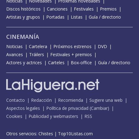
Noticias
Novedades
Próximas novedades
Discos históricos
Canciones
Festivales
Premios
Artistas y grupos
Portadas
Listas
Guía / directorio
CINEMANÍA
Noticias
Cartelera
Próximos estrenos
DVD
Avances
Tráilers
Festivales + premios
Actores y actrices
Carteles
Box-office
Guía / directorio
Contacto
Redacción
Recomienda
Sugiere una web
Aspectos legales
Política de privacidad
(
Cambiar
)
Cookies
Publicidad y webmasters
RSS
Otros servicios:
Chistes
|
Top10Listas.com