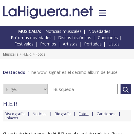
MUSICALIA:
Noticias musicales
Novedades
Próximas novedades
Discos históricos
Canciones
Festivales
Premios
Artistas
Portadas
Listas
Musicalia
>
H.E.R.
> Fotos
Destacado:
'The wow! signal' es el décimo álbum de Muse
H.E.R.
Discografía
Noticias
Biografía
Fotos
Canciones
Enlaces
Galería de imágenes de H.E.R. en el canal de música. Pulsa