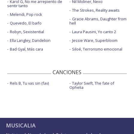
Karol G, No me arrepiento de
Nil Moliner, Nexo
sentir tanto
The Strokes, Reality awaits
Melendi, Pop rock
Gracie Abrams, Daughter from
Quevedo, El baifo
hell
Robyn, Sexistential
Laura Pausini, Yo canto 2
Ella Langley, Dandelion
Jessie Ware, Superbloom
Bad Gyal, Más cara
Siloé, Terrorismo emocional
CANCIONES
Rels B, Tu vas sin (fav)
Taylor Swift, The fate of
Ophelia
MUSICALIA