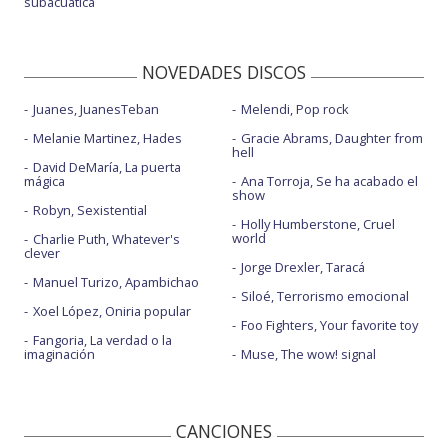
subacuática
NOVEDADES DISCOS
Juanes, JuanesTeban
Melendi, Pop rock
Melanie Martinez, Hades
Gracie Abrams, Daughter from
hell
David DeMaría, La puerta
mágica
Ana Torroja, Se ha acabado el
show
Robyn, Sexistential
Holly Humberstone, Cruel
world
Charlie Puth, Whatever's
clever
Jorge Drexler, Taracá
Manuel Turizo, Apambichao
Siloé, Terrorismo emocional
Xoel López, Oniria popular
Foo Fighters, Your favorite toy
Fangoria, La verdad o la
imaginación
Muse, The wow! signal
CANCIONES