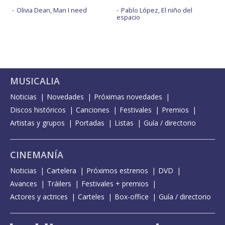
Olivia Dean, Man I need
Pablo López, El niño del
espacio
MUSICALIA
Noticias
Novedades
Próximas novedades
Discos históricos
Canciones
Festivales
Premios
Artistas y grupos
Portadas
Listas
Guía / directorio
CINEMANÍA
Noticias
Cartelera
Próximos estrenos
DVD
Avances
Tráilers
Festivales + premios
Actores y actrices
Carteles
Box-office
Guía / directorio