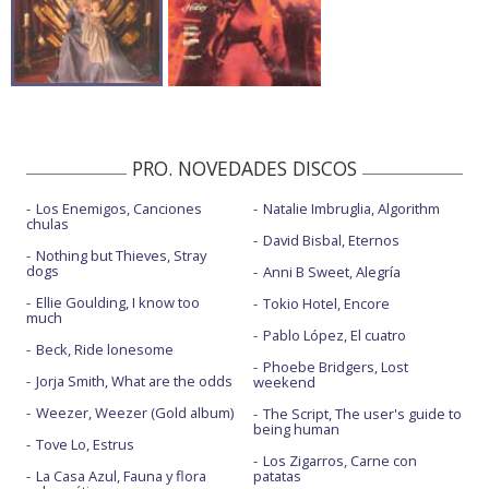
PRO. NOVEDADES DISCOS
Los Enemigos, Canciones
Natalie Imbruglia, Algorithm
chulas
David Bisbal, Eternos
Nothing but Thieves, Stray
dogs
Anni B Sweet, Alegría
Ellie Goulding, I know too
Tokio Hotel, Encore
much
Pablo López, El cuatro
Beck, Ride lonesome
Phoebe Bridgers, Lost
Jorja Smith, What are the odds
weekend
Weezer, Weezer (Gold album)
The Script, The user's guide to
being human
Tove Lo, Estrus
Los Zigarros, Carne con
La Casa Azul, Fauna y flora
patatas