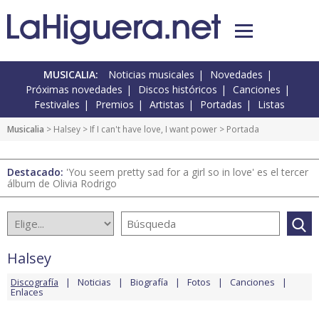
MUSICALIA:
Noticias musicales
Novedades
Próximas novedades
Discos históricos
Canciones
Festivales
Premios
Artistas
Portadas
Listas
Musicalia
>
Halsey
>
If I can't have love, I want power
> Portada
Destacado:
'You seem pretty sad for a girl so in love' es el tercer
álbum de Olivia Rodrigo
Halsey
Discografía
Noticias
Biografía
Fotos
Canciones
Enlaces