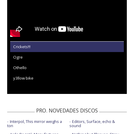
Crickets!!!
Ogre
Othello
y3llow bike
PRO. NOVEDADES DISCOS
Interpol, This mirror weighs a
Editors, Surface, echo &
ton
sound