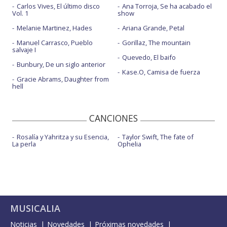
Carlos Vives, El último disco
Ana Torroja, Se ha acabado el
Vol. 1
show
Melanie Martinez, Hades
Ariana Grande, Petal
Manuel Carrasco, Pueblo
Gorillaz, The mountain
salvaje I
Quevedo, El baifo
Bunbury, De un siglo anterior
Kase.O, Camisa de fuerza
Gracie Abrams, Daughter from
hell
CANCIONES
Rosalía y Yahritza y su Esencia,
Taylor Swift, The fate of
La perla
Ophelia
MUSICALIA
Noticias
Novedades
Próximas novedades