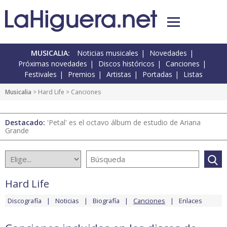
MUSICALIA:
Noticias musicales
Novedades
Próximas novedades
Discos históricos
Canciones
Festivales
Premios
Artistas
Portadas
Listas
Musicalia
>
Hard Life
> Canciones
Destacado:
'Petal' es el octavo álbum de estudio de Ariana
Grande
Hard Life
Discografía
Noticias
Biografía
Canciones
Enlaces