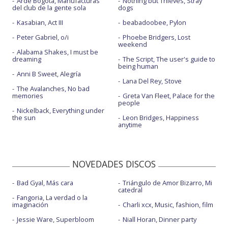
Arde Bogotá, Manufacturas
Nothing but Thieves, Stray
del club de la gente sola
dogs
Kasabian, Act III
beabadoobee, Pylon
Peter Gabriel, o/i
Phoebe Bridgers, Lost
weekend
Alabama Shakes, I must be
dreaming
The Script, The user's guide to
being human
Anni B Sweet, Alegría
Lana Del Rey, Stove
The Avalanches, No bad
memories
Greta Van Fleet, Palace for the
people
Nickelback, Everything under
the sun
Leon Bridges, Happiness
anytime
NOVEDADES DISCOS
Bad Gyal, Más cara
Triángulo de Amor Bizarro, Mi
catedral
Fangoria, La verdad o la
imaginación
Charli xcx, Music, fashion, film
Jessie Ware, Superbloom
Niall Horan, Dinner party