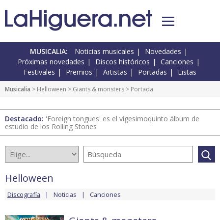
MUSICALIA:
Noticias musicales
Novedades
Próximas novedades
Discos históricos
Canciones
Festivales
Premios
Artistas
Portadas
Listas
Musicalia
>
Helloween
>
Giants & monsters
> Portada
Destacado:
'Foreign tongues' es el vigesimoquinto álbum de
estudio de los Rolling Stones
Helloween
Discografía
Noticias
Canciones