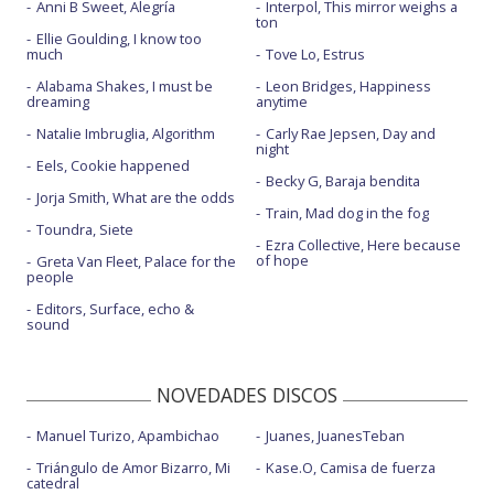
Anni B Sweet, Alegría
Interpol, This mirror weighs a
ton
Ellie Goulding, I know too
much
Tove Lo, Estrus
Alabama Shakes, I must be
Leon Bridges, Happiness
dreaming
anytime
Natalie Imbruglia, Algorithm
Carly Rae Jepsen, Day and
night
Eels, Cookie happened
Becky G, Baraja bendita
Jorja Smith, What are the odds
Train, Mad dog in the fog
Toundra, Siete
Ezra Collective, Here because
of hope
Greta Van Fleet, Palace for the
people
Editors, Surface, echo &
sound
NOVEDADES DISCOS
Manuel Turizo, Apambichao
Juanes, JuanesTeban
Triángulo de Amor Bizarro, Mi
Kase.O, Camisa de fuerza
catedral