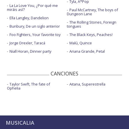
Tyla, A*Pop
La La Love You, ¿Por qué me
miráis así?
Paul McCartney, The boys of
Dungeon Lane
Ella Langley, Dandelion
The Rolling Stones, Foreign
Bunbury, De un siglo anterior
tongues
Foo Fighters, Your favorite toy
The Black Keys, Peaches!
Jorge Drexler, Taracá
Malú, Quince
Niall Horan, Dinner party
Ariana Grande, Petal
CANCIONES
Taylor Swift, The fate of
Aitana, Superestrella
Ophelia
MUSICALIA