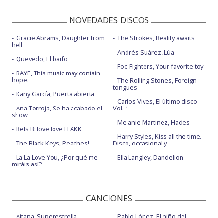
NOVEDADES DISCOS
Gracie Abrams, Daughter from
The Strokes, Reality awaits
hell
Andrés Suárez, Lúa
Quevedo, El baifo
Foo Fighters, Your favorite toy
RAYE, This music may contain
hope.
The Rolling Stones, Foreign
tongues
Kany García, Puerta abierta
Carlos Vives, El último disco
Ana Torroja, Se ha acabado el
Vol. 1
show
Melanie Martinez, Hades
Rels B: love love FLAKK
Harry Styles, Kiss all the time.
The Black Keys, Peaches!
Disco, occasionally.
La La Love You, ¿Por qué me
Ella Langley, Dandelion
miráis así?
CANCIONES
Aitana, Superestrella
Pablo López, El niño del