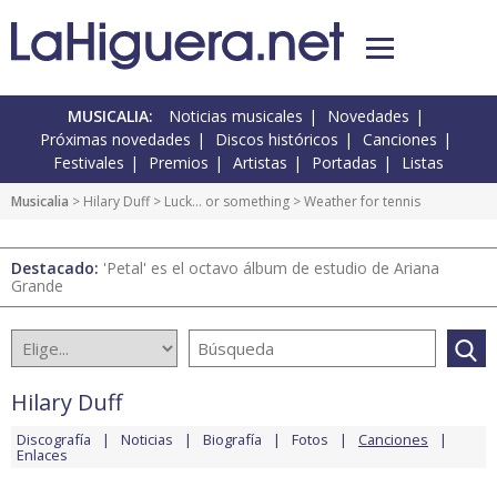
MUSICALIA:
Noticias musicales
Novedades
Próximas novedades
Discos históricos
Canciones
Festivales
Premios
Artistas
Portadas
Listas
Musicalia
>
Hilary Duff
>
Luck… or something
> Weather for tennis
Destacado:
'Petal' es el octavo álbum de estudio de Ariana
Grande
Hilary Duff
Discografía
Noticias
Biografía
Fotos
Canciones
Enlaces