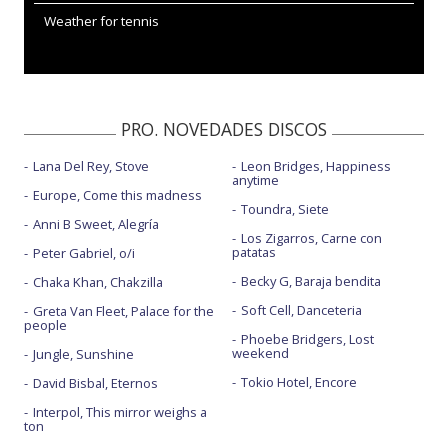
Weather for tennis
PRO. NOVEDADES DISCOS
Lana Del Rey, Stove
Leon Bridges, Happiness
anytime
Europe, Come this madness
Toundra, Siete
Anni B Sweet, Alegría
Los Zigarros, Carne con
patatas
Peter Gabriel, o/i
Becky G, Baraja bendita
Chaka Khan, Chakzilla
Soft Cell, Danceteria
Greta Van Fleet, Palace for the
people
Phoebe Bridgers, Lost
weekend
Jungle, Sunshine
Tokio Hotel, Encore
David Bisbal, Eternos
Interpol, This mirror weighs a
ton