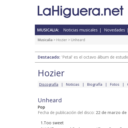
MUSICALIA:
Noticias musicales
Novedades
Musicalia
>
Hozier
> Unheard
Destacado:
'Petal' es el octavo álbum de estud
Hozier
Discografía
Noticias
Biografía
Fotos
Unheard
Pop
Fecha de publicación del disco:
22 de marzo de
1.Too sweet