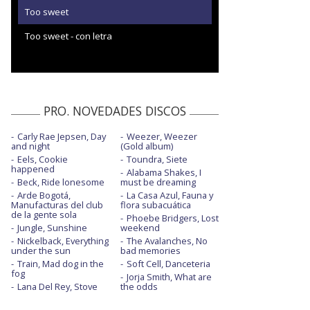
Too sweet
Too sweet - con letra
PRO. NOVEDADES DISCOS
Carly Rae Jepsen, Day
Weezer, Weezer
and night
(Gold album)
Eels, Cookie
Toundra, Siete
happened
Alabama Shakes, I
Beck, Ride lonesome
must be dreaming
Arde Bogotá,
La Casa Azul, Fauna y
Manufacturas del club
flora subacuática
de la gente sola
Phoebe Bridgers, Lost
Jungle, Sunshine
weekend
Nickelback, Everything
The Avalanches, No
under the sun
bad memories
Train, Mad dog in the
Soft Cell, Danceteria
fog
Jorja Smith, What are
Lana Del Rey, Stove
the odds