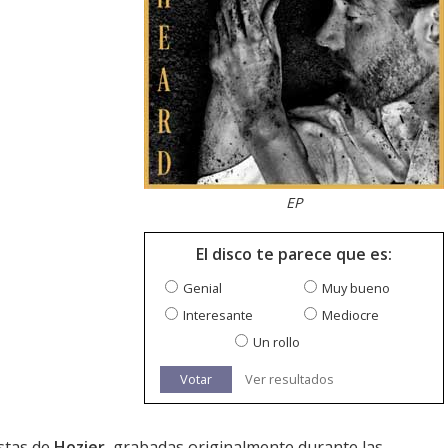
EP
El disco te parece que es:
Genial
Muy bueno
Interesante
Mediocre
Un rollo
Votar
Ver resultados
stas de
Hozier
, grabadas originalmente durante las