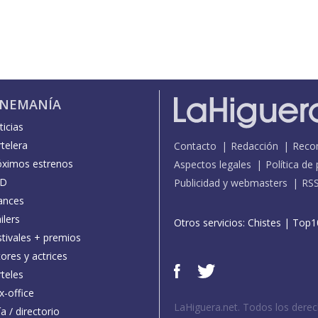
INEMANÍA
icias
telera
Contacto
Redacción
Reco
óximos estrenos
Aspectos legales
Política de
D
Publicidad y webmasters
RS
ances
ilers
Otros servicios:
Chistes
|
Top1
stivales + premios
ores y actrices
teles
x-office
LaHiguera.net. Todos los dere
a / directorio