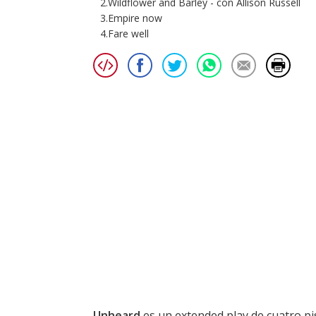
2.Wildflower and Barley - con Allison Russell
3.Empire now
4.Fare well
Unheard
es un extended play de cuatro pi