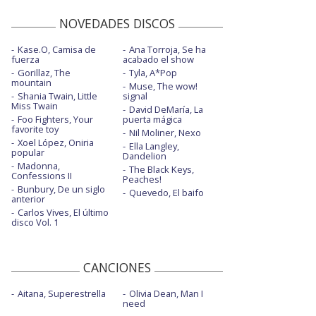
NOVEDADES DISCOS
Kase.O, Camisa de
Ana Torroja, Se ha
fuerza
acabado el show
Gorillaz, The
Tyla, A*Pop
mountain
Muse, The wow!
Shania Twain, Little
signal
Miss Twain
David DeMaría, La
Foo Fighters, Your
puerta mágica
favorite toy
Nil Moliner, Nexo
Xoel López, Oniria
Ella Langley,
popular
Dandelion
Madonna,
The Black Keys,
Confessions II
Peaches!
Bunbury, De un siglo
Quevedo, El baifo
anterior
Carlos Vives, El último
disco Vol. 1
CANCIONES
Aitana, Superestrella
Olivia Dean, Man I
need