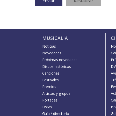
MUSICALIA
C
Noticias
Not
Novedades
Car
Próximas novedades
Pr
Discos históricos
DV
Canciones
Av
Festivales
Trá
Premios
Fe
Artistas y grupos
Act
Portadas
Car
Listas
Bo
Guía / directorio
Guí