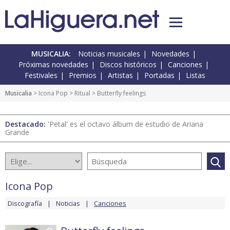
MUSICALIA:
Noticias musicales
Novedades
Próximas novedades
Discos históricos
Canciones
Festivales
Premios
Artistas
Portadas
Listas
Musicalia
>
Icona Pop
>
Ritual
> Butterfly feelings
Destacado:
'Petal' es el octavo álbum de estudio de Ariana
Grande
Icona Pop
Discografía
Noticias
Canciones