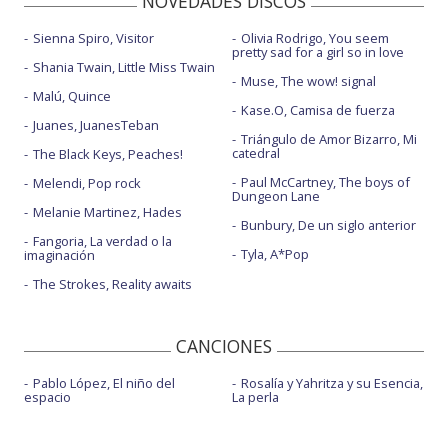
NOVEDADES DISCOS
Sienna Spiro, Visitor
Olivia Rodrigo, You seem
pretty sad for a girl so in love
Shania Twain, Little Miss Twain
Muse, The wow! signal
Malú, Quince
Kase.O, Camisa de fuerza
Juanes, JuanesTeban
Triángulo de Amor Bizarro, Mi
catedral
The Black Keys, Peaches!
Paul McCartney, The boys of
Melendi, Pop rock
Dungeon Lane
Melanie Martinez, Hades
Bunbury, De un siglo anterior
Fangoria, La verdad o la
Tyla, A*Pop
imaginación
The Strokes, Reality awaits
CANCIONES
Pablo López, El niño del
Rosalía y Yahritza y su Esencia,
espacio
La perla