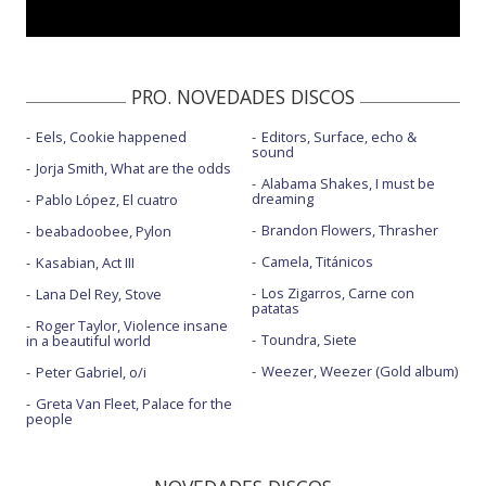
PRO. NOVEDADES DISCOS
Eels, Cookie happened
Editors, Surface, echo &
sound
Jorja Smith, What are the odds
Alabama Shakes, I must be
dreaming
Pablo López, El cuatro
Brandon Flowers, Thrasher
beabadoobee, Pylon
Camela, Titánicos
Kasabian, Act III
Los Zigarros, Carne con
Lana Del Rey, Stove
patatas
Roger Taylor, Violence insane
Toundra, Siete
in a beautiful world
Weezer, Weezer (Gold album)
Peter Gabriel, o/i
Greta Van Fleet, Palace for the
people