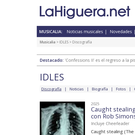
MUSICALIA:
Noticias musicales
Novedades
Musicalia
>
IDLES
> Discografía
Destacado:
'Confessions II' es el regreso a la 
IDLES
Discografía
Noticias
Biografía
Fotos
2025
Caught stealing
con Rob Simon
Incluye Cheerleader
Caught stealing (The 