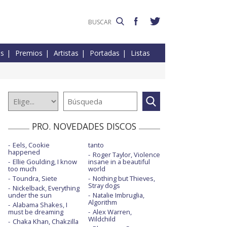
es
Premios
Artistas
Portadas
Listas
PRO. NOVEDADES DISCOS
Eels, Cookie
tanto
happened
Roger Taylor, Violence
Ellie Goulding, I know
insane in a beautiful
too much
world
Toundra, Siete
Nothing but Thieves,
Stray dogs
Nickelback, Everything
under the sun
Natalie Imbruglia,
Algorithm
Alabama Shakes, I
must be dreaming
Alex Warren,
Wildchild
Chaka Khan, Chakzilla