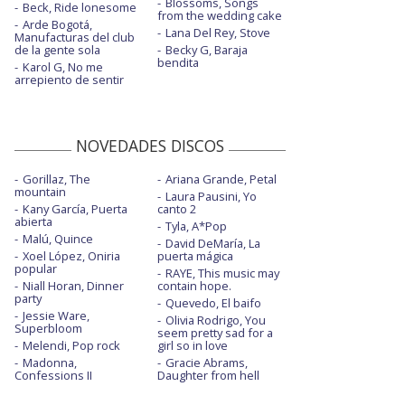
Blossoms, Songs
Beck, Ride lonesome
from the wedding cake
Arde Bogotá,
Lana Del Rey, Stove
Manufacturas del club
de la gente sola
Becky G, Baraja
bendita
Karol G, No me
arrepiento de sentir
NOVEDADES DISCOS
Gorillaz, The
Ariana Grande, Petal
mountain
Laura Pausini, Yo
Kany García, Puerta
canto 2
abierta
Tyla, A*Pop
Malú, Quince
David DeMaría, La
Xoel López, Oniria
puerta mágica
popular
RAYE, This music may
Niall Horan, Dinner
contain hope.
party
Quevedo, El baifo
Jessie Ware,
Olivia Rodrigo, You
Superbloom
seem pretty sad for a
Melendi, Pop rock
girl so in love
Madonna,
Gracie Abrams,
Confessions II
Daughter from hell