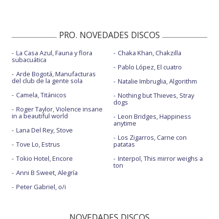
PRO. NOVEDADES DISCOS
La Casa Azul, Fauna y flora
Chaka Khan, Chakzilla
subacuática
Pablo López, El cuatro
Arde Bogotá, Manufacturas
del club de la gente sola
Natalie Imbruglia, Algorithm
Camela, Titánicos
Nothing but Thieves, Stray
dogs
Roger Taylor, Violence insane
in a beautiful world
Leon Bridges, Happiness
anytime
Lana Del Rey, Stove
Los Zigarros, Carne con
Tove Lo, Estrus
patatas
Tokio Hotel, Encore
Interpol, This mirror weighs a
ton
Anni B Sweet, Alegría
Peter Gabriel, o/i
NOVEDADES DISCOS