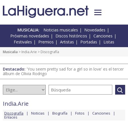
MUSICALIA:
Noticias musicales
Novedades
Próximas novedades
Discos históricos
Canciones
Festivales
Premios
Artistas
Portadas
Listas
Musicalia
>
India.Arie
> Discografía
Destacado:
'You seem pretty sad for a girl so in love' es el tercer
álbum de Olivia Rodrigo
India.Arie
Discografía
Noticias
Biografía
Fotos
Canciones
Enlaces