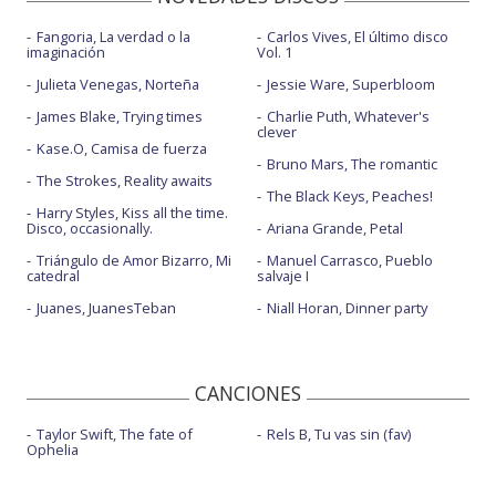
Fangoria, La verdad o la
Carlos Vives, El último disco
imaginación
Vol. 1
Julieta Venegas, Norteña
Jessie Ware, Superbloom
James Blake, Trying times
Charlie Puth, Whatever's
clever
Kase.O, Camisa de fuerza
Bruno Mars, The romantic
The Strokes, Reality awaits
The Black Keys, Peaches!
Harry Styles, Kiss all the time.
Disco, occasionally.
Ariana Grande, Petal
Triángulo de Amor Bizarro, Mi
Manuel Carrasco, Pueblo
catedral
salvaje I
Juanes, JuanesTeban
Niall Horan, Dinner party
CANCIONES
Taylor Swift, The fate of
Rels B, Tu vas sin (fav)
Ophelia