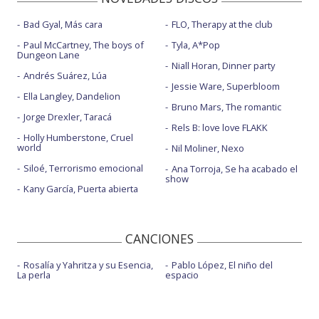
Bad Gyal, Más cara
FLO, Therapy at the club
Paul McCartney, The boys of
Tyla, A*Pop
Dungeon Lane
Niall Horan, Dinner party
Andrés Suárez, Lúa
Jessie Ware, Superbloom
Ella Langley, Dandelion
Bruno Mars, The romantic
Jorge Drexler, Taracá
Rels B: love love FLAKK
Holly Humberstone, Cruel
world
Nil Moliner, Nexo
Siloé, Terrorismo emocional
Ana Torroja, Se ha acabado el
show
Kany García, Puerta abierta
CANCIONES
Rosalía y Yahritza y su Esencia,
Pablo López, El niño del
La perla
espacio