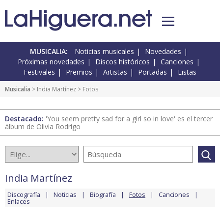
MUSICALIA:
Noticias musicales
Novedades
Próximas novedades
Discos históricos
Canciones
Festivales
Premios
Artistas
Portadas
Listas
Musicalia
>
India Martínez
> Fotos
Destacado:
'You seem pretty sad for a girl so in love' es el tercer
álbum de Olivia Rodrigo
India Martínez
Discografía
Noticias
Biografía
Fotos
Canciones
Enlaces