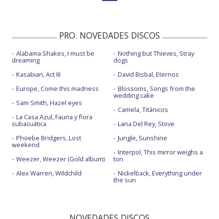
PRO. NOVEDADES DISCOS
Alabama Shakes, I must be
Nothing but Thieves, Stray
dreaming
dogs
Kasabian, Act III
David Bisbal, Eternos
Europe, Come this madness
Blossoms, Songs from the
wedding cake
Sam Smith, Hazel eyes
Camela, Titánicos
La Casa Azul, Fauna y flora
subacuática
Lana Del Rey, Stove
Phoebe Bridgers, Lost
Jungle, Sunshine
weekend
Interpol, This mirror weighs a
Weezer, Weezer (Gold album)
ton
Alex Warren, Wildchild
Nickelback, Everything under
the sun
NOVEDADES DISCOS