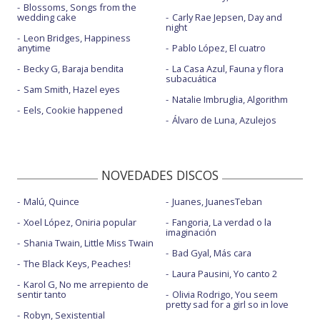
Blossoms, Songs from the
wedding cake
Carly Rae Jepsen, Day and
night
Leon Bridges, Happiness
anytime
Pablo López, El cuatro
Becky G, Baraja bendita
La Casa Azul, Fauna y flora
subacuática
Sam Smith, Hazel eyes
Natalie Imbruglia, Algorithm
Eels, Cookie happened
Álvaro de Luna, Azulejos
NOVEDADES DISCOS
Malú, Quince
Juanes, JuanesTeban
Xoel López, Oniria popular
Fangoria, La verdad o la
imaginación
Shania Twain, Little Miss Twain
Bad Gyal, Más cara
The Black Keys, Peaches!
Laura Pausini, Yo canto 2
Karol G, No me arrepiento de
sentir tanto
Olivia Rodrigo, You seem
pretty sad for a girl so in love
Robyn, Sexistential