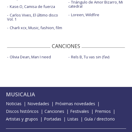
Triángulo de Amor Bizarro, Mi
catedral
Kase.O, Camisa de fuerza
Loreen, Wildfire
Carlos Vives, El último disco
Vol. 1
Charli xcx, Music, fashion, film
CANCIONES
Olivia Dean, Man I need
Rels B, Tu vas sin (fav)
MUSICALIA
Noticias
Novedades
Próximas novedades
Discos históricos
Canciones
Festivales
Premios
Artistas y grupos
Portadas
Listas
Guía / directorio