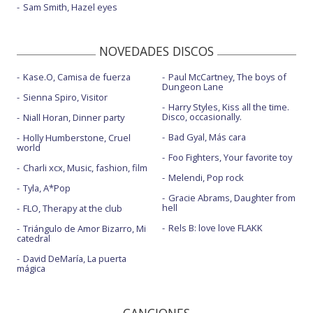
Sam Smith, Hazel eyes
NOVEDADES DISCOS
Kase.O, Camisa de fuerza
Paul McCartney, The boys of
Dungeon Lane
Sienna Spiro, Visitor
Harry Styles, Kiss all the time.
Disco, occasionally.
Niall Horan, Dinner party
Bad Gyal, Más cara
Holly Humberstone, Cruel
world
Foo Fighters, Your favorite toy
Charli xcx, Music, fashion, film
Melendi, Pop rock
Tyla, A*Pop
Gracie Abrams, Daughter from
hell
FLO, Therapy at the club
Rels B: love love FLAKK
Triángulo de Amor Bizarro, Mi
catedral
David DeMaría, La puerta
mágica