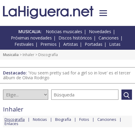
MUSICALIA:
Noticias musicales
Novedades
Próximas novedades
Discos históricos
Canciones
Festivales
Premios
Artistas
Portadas
Listas
Musicalia
>
Inhaler
> Discografía
Destacado:
'You seem pretty sad for a girl so in love' es el tercer
álbum de Olivia Rodrigo
Inhaler
Discografía
Noticias
Biografía
Fotos
Canciones
Enlaces