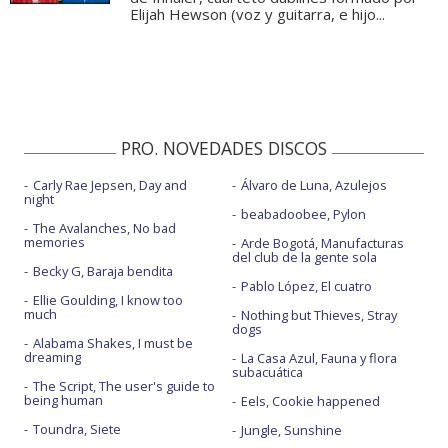
Elijah Hewson (voz y guitarra, e hijo...
PRO. NOVEDADES DISCOS
Carly Rae Jepsen, Day and
Álvaro de Luna, Azulejos
night
beabadoobee, Pylon
The Avalanches, No bad
memories
Arde Bogotá, Manufacturas
del club de la gente sola
Becky G, Baraja bendita
Pablo López, El cuatro
Ellie Goulding, I know too
much
Nothing but Thieves, Stray
dogs
Alabama Shakes, I must be
dreaming
La Casa Azul, Fauna y flora
subacuática
The Script, The user's guide to
being human
Eels, Cookie happened
Toundra, Siete
Jungle, Sunshine