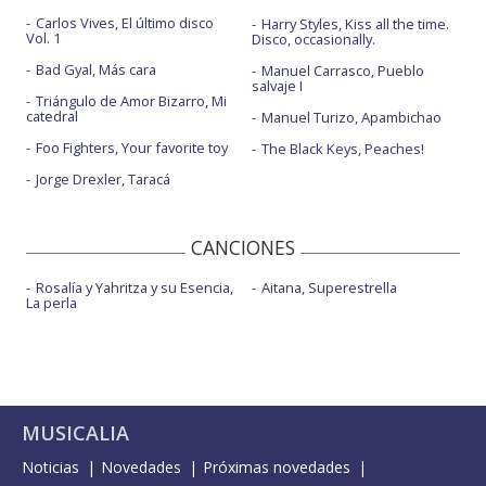
Carlos Vives, El último disco
Harry Styles, Kiss all the time.
Vol. 1
Disco, occasionally.
Bad Gyal, Más cara
Manuel Carrasco, Pueblo
salvaje I
Triángulo de Amor Bizarro, Mi
catedral
Manuel Turizo, Apambichao
Foo Fighters, Your favorite toy
The Black Keys, Peaches!
Jorge Drexler, Taracá
CANCIONES
Rosalía y Yahritza y su Esencia,
Aitana, Superestrella
La perla
MUSICALIA
Noticias
Novedades
Próximas novedades