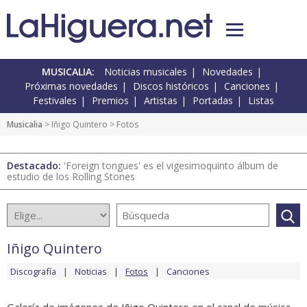
MUSICALIA:
Noticias musicales
Novedades
Próximas novedades
Discos históricos
Canciones
Festivales
Premios
Artistas
Portadas
Listas
Musicalia
>
Iñigo Quintero
> Fotos
Destacado:
'Foreign tongues' es el vigesimoquinto álbum de
estudio de los Rolling Stones
Iñigo Quintero
Discografía
Noticias
Fotos
Canciones