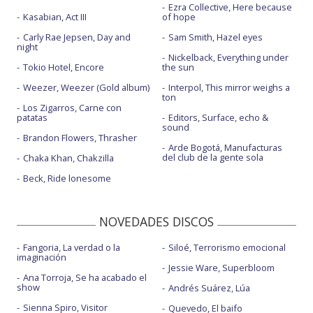
Ezra Collective, Here because
Kasabian, Act III
of hope
Carly Rae Jepsen, Day and
Sam Smith, Hazel eyes
night
Nickelback, Everything under
Tokio Hotel, Encore
the sun
Weezer, Weezer (Gold album)
Interpol, This mirror weighs a
ton
Los Zigarros, Carne con
patatas
Editors, Surface, echo &
sound
Brandon Flowers, Thrasher
Arde Bogotá, Manufacturas
del club de la gente sola
Chaka Khan, Chakzilla
Beck, Ride lonesome
NOVEDADES DISCOS
Fangoria, La verdad o la
Siloé, Terrorismo emocional
imaginación
Jessie Ware, Superbloom
Ana Torroja, Se ha acabado el
show
Andrés Suárez, Lúa
Sienna Spiro, Visitor
Quevedo, El baifo