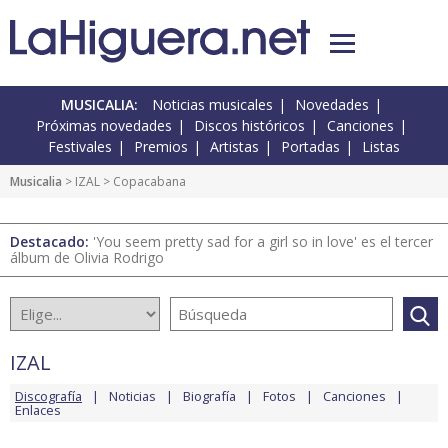
MUSICALIA:
Noticias musicales
Novedades
Próximas novedades
Discos históricos
Canciones
Festivales
Premios
Artistas
Portadas
Listas
Musicalia
>
IZAL
> Copacabana
Destacado:
'You seem pretty sad for a girl so in love' es el tercer
álbum de Olivia Rodrigo
IZAL
Discografía
Noticias
Biografía
Fotos
Canciones
Enlaces