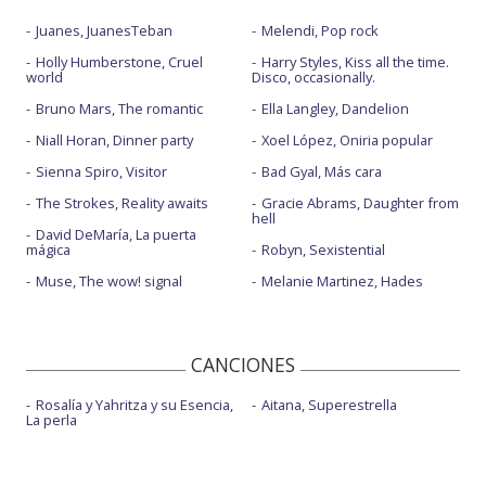
Juanes, JuanesTeban
Melendi, Pop rock
Holly Humberstone, Cruel
Harry Styles, Kiss all the time.
world
Disco, occasionally.
Bruno Mars, The romantic
Ella Langley, Dandelion
Niall Horan, Dinner party
Xoel López, Oniria popular
Sienna Spiro, Visitor
Bad Gyal, Más cara
The Strokes, Reality awaits
Gracie Abrams, Daughter from
hell
David DeMaría, La puerta
mágica
Robyn, Sexistential
Muse, The wow! signal
Melanie Martinez, Hades
CANCIONES
Rosalía y Yahritza y su Esencia,
Aitana, Superestrella
La perla