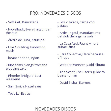
Los seres que me llenan
PRO. NOVEDADES DISCOS
Pequeña gran revolución - directo oficial
Soft Cell, Danceteria
Los Zigarros, Carne con
Pequeña gran revolución - en Abierto hasta las 2
patatas
Nickelback, Everything under
the sun
Arde Bogotá, Manufacturas
del club de la gente sola
Álvaro de Luna, Azulejos
La Casa Azul, Fauna y flora
subacuática
Ellie Goulding, I know too
much
Ezra Collective, Here because
of hope
beabadoobee, Pylon
Weezer, Weezer (Gold album)
Blossoms, Songs from the
wedding cake
The Script, The user's guide to
being human
Phoebe Bridgers, Lost
weekend
David Bisbal, Eternos
Sam Smith, Hazel eyes
Tove Lo, Estrus
NOVEDADES DISCOS