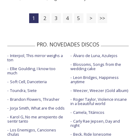
1
2
3
4
5
>
>>
PRO. NOVEDADES DISCOS
Interpol, This mirror weighs a
Álvaro de Luna, Azulejos
ton
Blossoms, Songs from the
Ellie Goulding, I know too
wedding cake
much
Leon Bridges, Happiness
Soft Cell, Danceteria
anytime
Toundra, Siete
Weezer, Weezer (Gold album)
Brandon Flowers, Thrasher
Roger Taylor, Violence insane
in a beautiful world
Jorja Smith, What are the odds
Camela, Titánicos
Karol G, No me arrepiento de
sentir tanto
Carly Rae Jepsen, Day and
night
Los Enemigos, Canciones
chulas
Beck, Ride lonesome