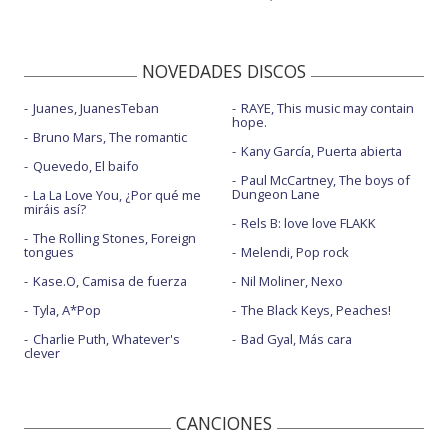
NOVEDADES DISCOS
Juanes, JuanesTeban
RAYE, This music may contain
hope.
Bruno Mars, The romantic
Kany García, Puerta abierta
Quevedo, El baifo
Paul McCartney, The boys of
Dungeon Lane
La La Love You, ¿Por qué me
miráis así?
Rels B: love love FLAKK
The Rolling Stones, Foreign
tongues
Melendi, Pop rock
Kase.O, Camisa de fuerza
Nil Moliner, Nexo
Tyla, A*Pop
The Black Keys, Peaches!
Charlie Puth, Whatever's
Bad Gyal, Más cara
clever
CANCIONES