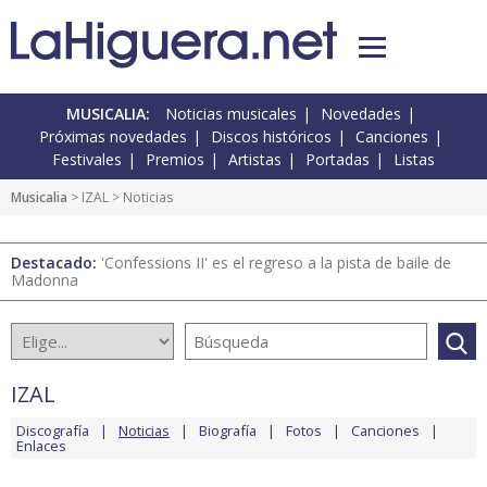
MUSICALIA:
Noticias musicales
Novedades
Próximas novedades
Discos históricos
Canciones
Festivales
Premios
Artistas
Portadas
Listas
Musicalia
>
IZAL
> Noticias
Destacado:
'Confessions II' es el regreso a la pista de baile de
Madonna
IZAL
Discografía
Noticias
Biografía
Fotos
Canciones
Enlaces