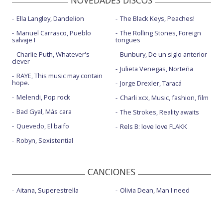
NOVEDADES DISCOS
Ella Langley, Dandelion
The Black Keys, Peaches!
Manuel Carrasco, Pueblo
The Rolling Stones, Foreign
salvaje I
tongues
Charlie Puth, Whatever's
Bunbury, De un siglo anterior
clever
Julieta Venegas, Norteña
RAYE, This music may contain
hope.
Jorge Drexler, Taracá
Melendi, Pop rock
Charli xcx, Music, fashion, film
Bad Gyal, Más cara
The Strokes, Reality awaits
Quevedo, El baifo
Rels B: love love FLAKK
Robyn, Sexistential
CANCIONES
Aitana, Superestrella
Olivia Dean, Man I need