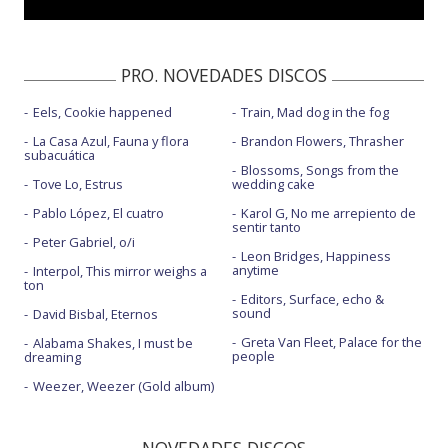
PRO. NOVEDADES DISCOS
Eels, Cookie happened
Train, Mad dog in the fog
La Casa Azul, Fauna y flora
Brandon Flowers, Thrasher
subacuática
Blossoms, Songs from the
Tove Lo, Estrus
wedding cake
Pablo López, El cuatro
Karol G, No me arrepiento de
sentir tanto
Peter Gabriel, o/i
Leon Bridges, Happiness
anytime
Interpol, This mirror weighs a
ton
Editors, Surface, echo &
sound
David Bisbal, Eternos
Greta Van Fleet, Palace for the
Alabama Shakes, I must be
people
dreaming
Weezer, Weezer (Gold album)