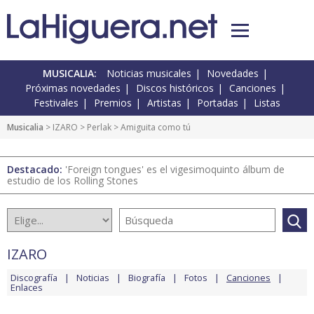
MUSICALIA:
Noticias musicales
Novedades
Próximas novedades
Discos históricos
Canciones
Festivales
Premios
Artistas
Portadas
Listas
Musicalia
>
IZARO
>
Perlak
> Amiguita como tú
Destacado:
'Foreign tongues' es el vigesimoquinto álbum de
estudio de los Rolling Stones
IZARO
Discografía
Noticias
Biografía
Fotos
Canciones
Enlaces