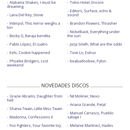
Alabama Shakes, I must be
Tokio Hotel, Encore
dreaming
Editors, Surface, echo &
Lana Del Rey, Stove
sound
Interpol, This mirror weighs a
Brandon Flowers, Thrasher
ton
Nickelback, Everything under
Becky G, Baraja bendita
the sun
Pablo López, El cuatro
Jorja Smith, What are the odds
Eels, Cookie happened
Tove Lo, Estrus
Phoebe Bridgers, Lost
beabadoobee, Pylon
weekend
NOVEDADES DISCOS
Gracie Abrams, Daughter from
Nil Moliner, Nexo
hell
Ariana Grande, Petal
Shania Twain, Little Miss Twain
Manuel Carrasco, Pueblo
Madonna, Confessions II
salvaje I
Foo Fighters, Your favorite toy
Melanie Martinez, Hades