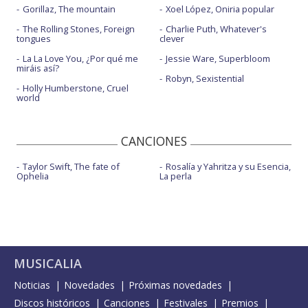
Gorillaz, The mountain
Xoel López, Oniria popular
The Rolling Stones, Foreign
Charlie Puth, Whatever's
tongues
clever
La La Love You, ¿Por qué me
Jessie Ware, Superbloom
miráis así?
Robyn, Sexistential
Holly Humberstone, Cruel
world
CANCIONES
Taylor Swift, The fate of
Rosalía y Yahritza y su Esencia,
Ophelia
La perla
MUSICALIA
Noticias
Novedades
Próximas novedades
Discos históricos
Canciones
Festivales
Premios