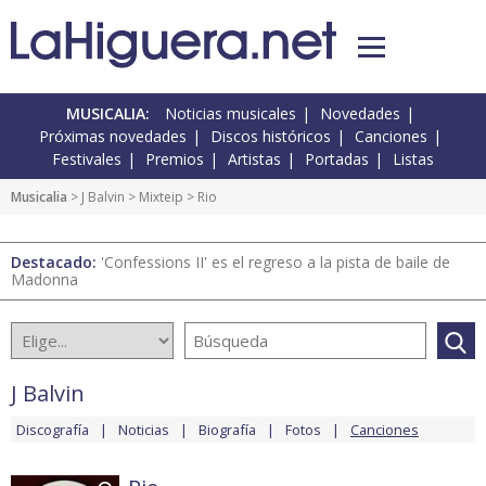
MUSICALIA:
Noticias musicales
Novedades
Próximas novedades
Discos históricos
Canciones
Festivales
Premios
Artistas
Portadas
Listas
Musicalia
>
J Balvin
>
Mixteip
> Rio
Destacado:
'Confessions II' es el regreso a la pista de baile de
Madonna
J Balvin
Discografía
Noticias
Biografía
Fotos
Canciones