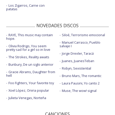
Los Zigarros, Carne con
patatas
NOVEDADES DISCOS
RAYE, This music may contain
Siloé, Terrorismo emocional
hope.
Manuel Carrasco, Pueblo
Olivia Rodrigo, You seem
salvaje I
pretty sad for a girl so in love
Jorge Drexler, Taracá
The Strokes, Reality awaits
Juanes, JuanesTeban
Bunbury, De un siglo anterior
Robyn, Sexistential
Gracie Abrams, Daughter from
hell
Bruno Mars, The romantic
Foo Fighters, Your favorite toy
Laura Pausini, Yo canto 2
Xoel López, Oniria popular
Muse, The wow! signal
Julieta Venegas, Norteña
CANCIONES