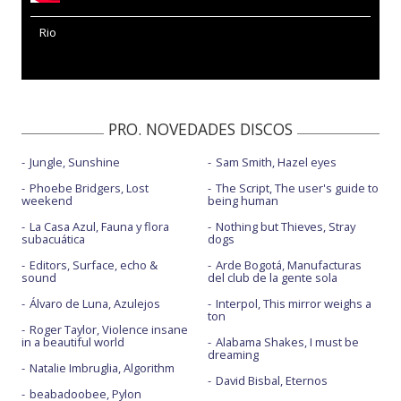
Rio
PRO. NOVEDADES DISCOS
Jungle, Sunshine
Sam Smith, Hazel eyes
Phoebe Bridgers, Lost
The Script, The user's guide to
weekend
being human
La Casa Azul, Fauna y flora
Nothing but Thieves, Stray
subacuática
dogs
Editors, Surface, echo &
Arde Bogotá, Manufacturas
sound
del club de la gente sola
Álvaro de Luna, Azulejos
Interpol, This mirror weighs a
ton
Roger Taylor, Violence insane
in a beautiful world
Alabama Shakes, I must be
dreaming
Natalie Imbruglia, Algorithm
David Bisbal, Eternos
beabadoobee, Pylon