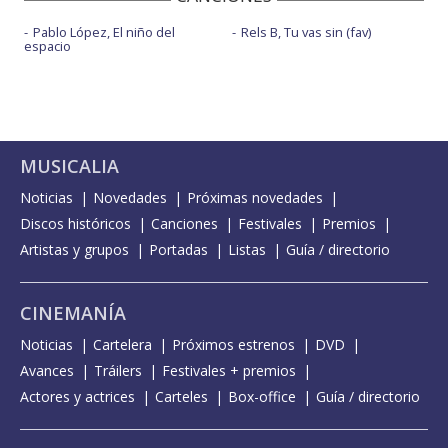
Pablo López, El niño del
Rels B, Tu vas sin (fav)
espacio
MUSICALIA
Noticias
Novedades
Próximas novedades
Discos históricos
Canciones
Festivales
Premios
Artistas y grupos
Portadas
Listas
Guía / directorio
CINEMANÍA
Noticias
Cartelera
Próximos estrenos
DVD
Avances
Tráilers
Festivales + premios
Actores y actrices
Carteles
Box-office
Guía / directorio