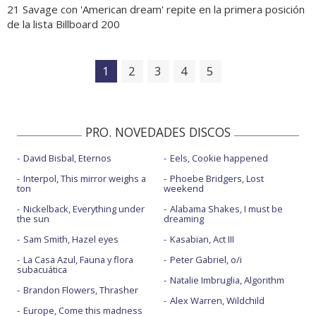
21 Savage con 'American dream' repite en la primera posición
de la lista Billboard 200
1
2
3
4
5
PRO. NOVEDADES DISCOS
David Bisbal, Eternos
Eels, Cookie happened
Interpol, This mirror weighs a
Phoebe Bridgers, Lost
ton
weekend
Nickelback, Everything under
Alabama Shakes, I must be
the sun
dreaming
Sam Smith, Hazel eyes
Kasabian, Act III
La Casa Azul, Fauna y flora
Peter Gabriel, o/i
subacuática
Natalie Imbruglia, Algorithm
Brandon Flowers, Thrasher
Alex Warren, Wildchild
Europe, Come this madness