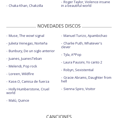
Roger Taylor, Violence insane
Chaka Khan, Chakzilla
in a beautiful world
NOVEDADES DISCOS
Muse, The wow! signal
Manuel Turizo, Apambichao
Julieta Venegas, Norteña
Charlie Puth, Whatever's
clever
Bunbury, De un siglo anterior
Tyla, A*Pop
Juanes, JuanesTeban
Laura Pausini, Yo canto 2
Melendi, Pop rock
Robyn, Sexistential
Loreen, Wildfire
Gracie Abrams, Daughter from
hell
Kase.O, Camisa de fuerza
Sienna Spiro, Visitor
Holly Humberstone, Cruel
world
Malú, Quince
CANCIONES