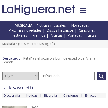
MUSICALIA:
Noticias musicales
Novedades
Próximas novedades
Discos históricos
Canciones
Festivales
Premios
Artistas
Portadas
Listas
Musicalia
>
Jack Savoretti
> Discografía
Destacado:
'Petal' es el octavo álbum de estudio de Ariana
Grande
Jack Savoretti
Discografía
Noticias
Biografía
Canciones
Enlaces
2026