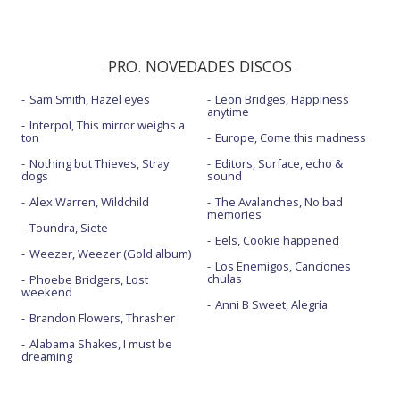
PRO. NOVEDADES DISCOS
Sam Smith, Hazel eyes
Leon Bridges, Happiness
anytime
Interpol, This mirror weighs a
ton
Europe, Come this madness
Nothing but Thieves, Stray
Editors, Surface, echo &
dogs
sound
Alex Warren, Wildchild
The Avalanches, No bad
memories
Toundra, Siete
Eels, Cookie happened
Weezer, Weezer (Gold album)
Los Enemigos, Canciones
chulas
Phoebe Bridgers, Lost
weekend
Anni B Sweet, Alegría
Brandon Flowers, Thrasher
Alabama Shakes, I must be
dreaming