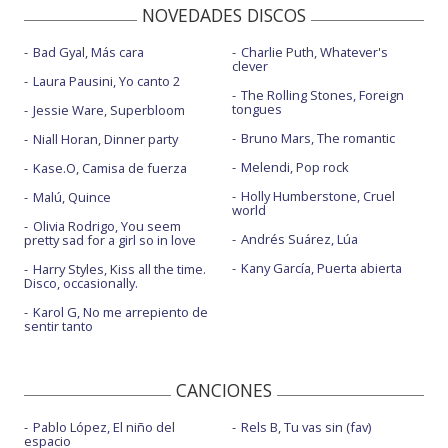
NOVEDADES DISCOS
Bad Gyal, Más cara
Charlie Puth, Whatever's
clever
Laura Pausini, Yo canto 2
The Rolling Stones, Foreign
tongues
Jessie Ware, Superbloom
Bruno Mars, The romantic
Niall Horan, Dinner party
Melendi, Pop rock
Kase.O, Camisa de fuerza
Holly Humberstone, Cruel
Malú, Quince
world
Olivia Rodrigo, You seem
Andrés Suárez, Lúa
pretty sad for a girl so in love
Kany García, Puerta abierta
Harry Styles, Kiss all the time.
Disco, occasionally.
Karol G, No me arrepiento de
sentir tanto
CANCIONES
Pablo López, El niño del
Rels B, Tu vas sin (fav)
espacio