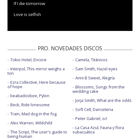
If I die tomorrow
Love is selfish
PRO. NOVEDADES DISCOS
Tokio Hotel, Encore
Camela, Titánicos
Interpol, This mirror weighs a
Sam Smith, Hazel eyes
ton
Anni B Sweet, Alegría
Ezra Collective, Here because
of hope
Blossoms, Songs from the
wedding cake
beabadoobee, Pylon
Jorja Smith, What are the odds
Beck, Ride lonesome
Soft Cell, Danceteria
Train, Mad dog in the fog
Peter Gabriel, o/i
Alex Warren, Wildchild
La Casa Azul, Fauna y flora
The Script, The user's guide to
subacuática
being human