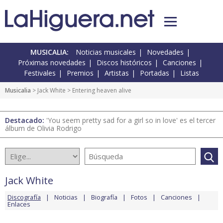
MUSICALIA:
Noticias musicales
Novedades
Próximas novedades
Discos históricos
Canciones
Festivales
Premios
Artistas
Portadas
Listas
Musicalia
>
Jack White
> Entering heaven alive
Destacado:
'You seem pretty sad for a girl so in love' es el tercer
álbum de Olivia Rodrigo
Jack White
Discografía
Noticias
Biografía
Fotos
Canciones
Enlaces