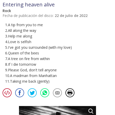
Entering heaven alive
Rock
Fecha de publicación del disco:
22 de julio de 2022
1.A tip from you to me
2.All along the way
3.Help me along
4.Love is selfish
5.I've got you surrounded (with my love)
6.Queen of the bees
7.A tree on fire from within
8.If I die tomorrow
9.Please God, don't tell anyone
10.A madman from Manhattan
11.Taking me back (gently)