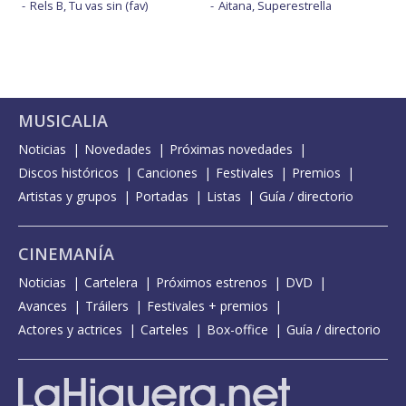
Rels B, Tu vas sin (fav)
Aitana, Superestrella
MUSICALIA
Noticias
Novedades
Próximas novedades
Discos históricos
Canciones
Festivales
Premios
Artistas y grupos
Portadas
Listas
Guía / directorio
CINEMANÍA
Noticias
Cartelera
Próximos estrenos
DVD
Avances
Tráilers
Festivales + premios
Actores y actrices
Carteles
Box-office
Guía / directorio