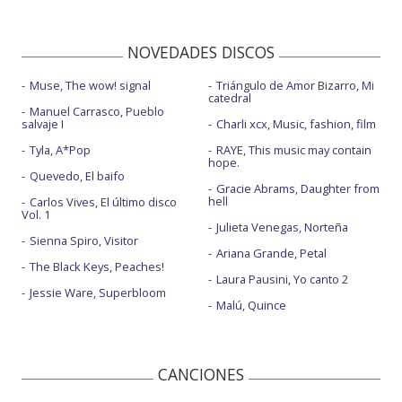
NOVEDADES DISCOS
Muse, The wow! signal
Triángulo de Amor Bizarro, Mi
catedral
Manuel Carrasco, Pueblo
salvaje I
Charli xcx, Music, fashion, film
Tyla, A*Pop
RAYE, This music may contain
hope.
Quevedo, El baifo
Gracie Abrams, Daughter from
hell
Carlos Vives, El último disco
Vol. 1
Julieta Venegas, Norteña
Sienna Spiro, Visitor
Ariana Grande, Petal
The Black Keys, Peaches!
Laura Pausini, Yo canto 2
Jessie Ware, Superbloom
Malú, Quince
CANCIONES