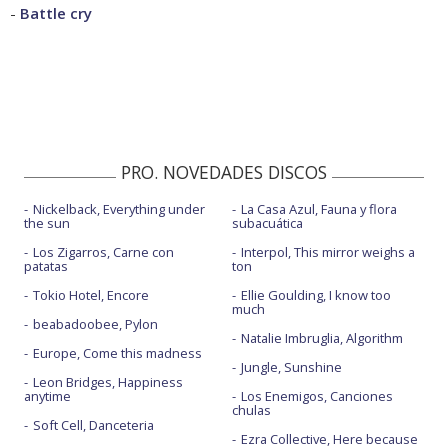
-
Battle cry
PRO. NOVEDADES DISCOS
Nickelback, Everything under
La Casa Azul, Fauna y flora
the sun
subacuática
Los Zigarros, Carne con
Interpol, This mirror weighs a
patatas
ton
Tokio Hotel, Encore
Ellie Goulding, I know too
much
beabadoobee, Pylon
Natalie Imbruglia, Algorithm
Europe, Come this madness
Jungle, Sunshine
Leon Bridges, Happiness
anytime
Los Enemigos, Canciones
chulas
Soft Cell, Danceteria
Ezra Collective, Here because