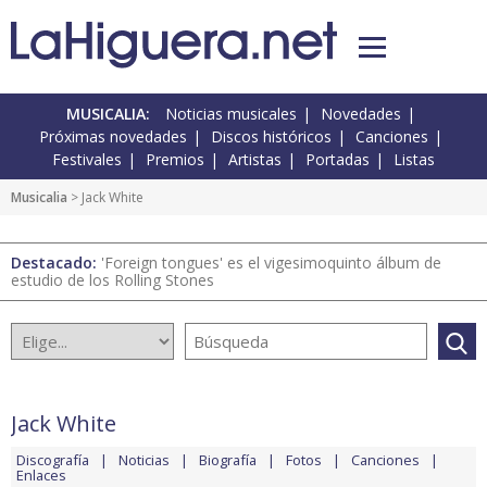
MUSICALIA:
Noticias musicales
Novedades
Próximas novedades
Discos históricos
Canciones
Festivales
Premios
Artistas
Portadas
Listas
Musicalia
> Jack White
Destacado:
'Foreign tongues' es el vigesimoquinto álbum de
estudio de los Rolling Stones
Jack White
Discografía
Noticias
Biografía
Fotos
Canciones
Enlaces