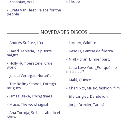
of hope
Kasabian, Act III
Greta Van Fleet, Palace for the
people
NOVEDADES DISCOS
Andrés Suárez, Lúa
Loreen, Wildfire
David DeMaría, La puerta
Kase.O, Camisa de fuerza
mágica
Niall Horan, Dinner party
Holly Humberstone, Cruel
world
La La Love You, ¿Por qué me
miráis así?
Julieta Venegas, Norteña
Malú, Quince
The Rolling Stones, Foreign
tongues
Charli xcx, Music, fashion, film
James Blake, Trying times
Ella Langley, Dandelion
Muse, The wow! signal
Jorge Drexler, Taracá
Ana Torroja, Se ha acabado el
show