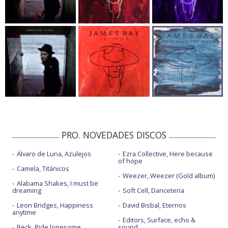
PRO. NOVEDADES DISCOS
Álvaro de Luna, Azulejos
Ezra Collective, Here because
of hope
Camela, Titánicos
Weezer, Weezer (Gold album)
Alabama Shakes, I must be
dreaming
Soft Cell, Danceteria
Leon Bridges, Happiness
David Bisbal, Eternos
anytime
Editors, Surface, echo &
Beck, Ride lonesome
sound