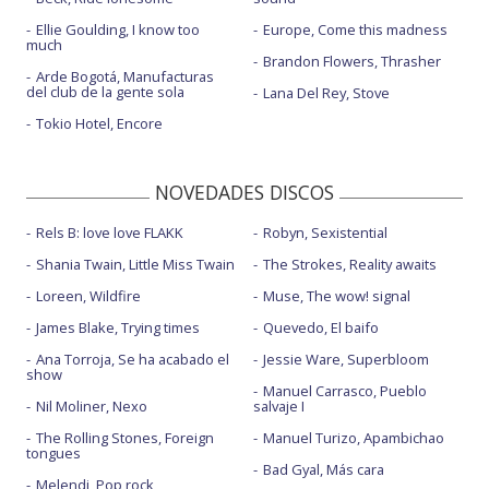
Ellie Goulding, I know too
Europe, Come this madness
much
Brandon Flowers, Thrasher
Arde Bogotá, Manufacturas
del club de la gente sola
Lana Del Rey, Stove
Tokio Hotel, Encore
NOVEDADES DISCOS
Rels B: love love FLAKK
Robyn, Sexistential
Shania Twain, Little Miss Twain
The Strokes, Reality awaits
Loreen, Wildfire
Muse, The wow! signal
James Blake, Trying times
Quevedo, El baifo
Ana Torroja, Se ha acabado el
Jessie Ware, Superbloom
show
Manuel Carrasco, Pueblo
Nil Moliner, Nexo
salvaje I
The Rolling Stones, Foreign
Manuel Turizo, Apambichao
tongues
Bad Gyal, Más cara
Melendi, Pop rock