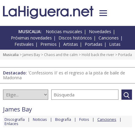
MUSICALIA:
Noticias musicales
Novedades
Próximas novedades
Discos históricos
Canciones
Festivales
Premios
Artistas
Portadas
Listas
Musicalia
>
James Bay
>
Chaos and the calm
>
Hold back the river
> Portada
Destacado:
'Confessions II' es el regreso a la pista de baile de
Madonna
James Bay
Discografía
Noticias
Biografía
Fotos
Canciones
Enlaces