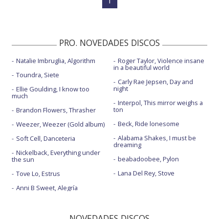
1
PRO. NOVEDADES DISCOS
Natalie Imbruglia, Algorithm
Roger Taylor, Violence insane
in a beautiful world
Toundra, Siete
Carly Rae Jepsen, Day and
night
Ellie Goulding, I know too
much
Interpol, This mirror weighs a
ton
Brandon Flowers, Thrasher
Beck, Ride lonesome
Weezer, Weezer (Gold album)
Alabama Shakes, I must be
Soft Cell, Danceteria
dreaming
Nickelback, Everything under
beabadoobee, Pylon
the sun
Lana Del Rey, Stove
Tove Lo, Estrus
Anni B Sweet, Alegría
NOVEDADES DISCOS