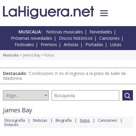
MUSICALIA:
Noticias musicales
Novedades
Próximas novedades
Discos históricos
Canciones
Festivales
Premios
Artistas
Portadas
Listas
Musicalia
>
James Bay
> Fotos
Destacado:
'Confessions II' es el regreso a la pista de baile de
Madonna
James Bay
Discografía
Noticias
Biografía
Fotos
Canciones
Enlaces