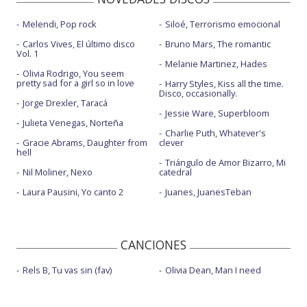
Melendi, Pop rock
Siloé, Terrorismo emocional
Carlos Vives, El último disco
Bruno Mars, The romantic
Vol. 1
Melanie Martinez, Hades
Olivia Rodrigo, You seem
pretty sad for a girl so in love
Harry Styles, Kiss all the time.
Disco, occasionally.
Jorge Drexler, Taracá
Jessie Ware, Superbloom
Julieta Venegas, Norteña
Charlie Puth, Whatever's
Gracie Abrams, Daughter from
clever
hell
Triángulo de Amor Bizarro, Mi
Nil Moliner, Nexo
catedral
Laura Pausini, Yo canto 2
Juanes, JuanesTeban
CANCIONES
Rels B, Tu vas sin (fav)
Olivia Dean, Man I need