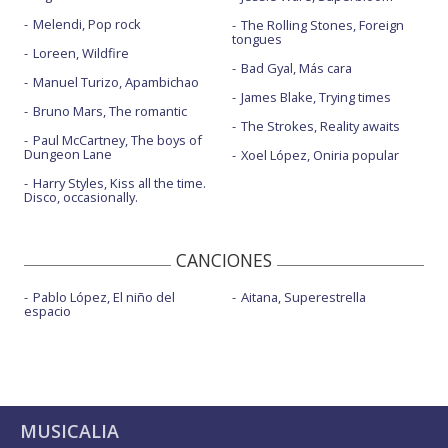
Melendi, Pop rock
The Rolling Stones, Foreign
tongues
Loreen, Wildfire
Bad Gyal, Más cara
Manuel Turizo, Apambichao
James Blake, Trying times
Bruno Mars, The romantic
The Strokes, Reality awaits
Paul McCartney, The boys of
Dungeon Lane
Xoel López, Oniria popular
Harry Styles, Kiss all the time.
Disco, occasionally.
CANCIONES
Pablo López, El niño del
Aitana, Superestrella
espacio
MUSICALIA