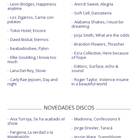
Leon Bridges, Happiness
Anni B Sweet, Alegría
anytime
Soft Cell, Danceteria
Los Zigarros, Carne con
patatas
Alabama Shakes, I must be
dreaming
Tokio Hotel, Encore
Jorja Smith, What are the odds
David Bisbal, Eternos
Brandon Flowers, Thrasher
beabadoobee, Pylon
Ezra Collective, Here because
Ellie Goulding, I know too
of hope
much
Editors, Surface, echo &
Lana Del Rey, Stove
sound
Carly Rae Jepsen, Day and
Roger Taylor, Violence insane
night
in a beautiful world
NOVEDADES DISCOS
Ana Torroja, Se ha acabado el
Madonna, Confessions II
show
Jorge Drexler, Taracá
Fangoria, La verdad o la
imaginación
Jessie Ware, Superbloom