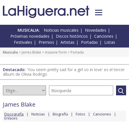
MUSICALIA:
Noticias musicales
Novedades
Próximas novedades
Discos históricos
Canciones
Festivales
Premios
Artistas
Portadas
Listas
Musicalia
>
James Blake
>
Assume form
> Portada
Destacado:
'You seem pretty sad for a girl so in love' es el tercer
álbum de Olivia Rodrigo
James Blake
Discografía
Noticias
Biografía
Fotos
Canciones
Enlaces