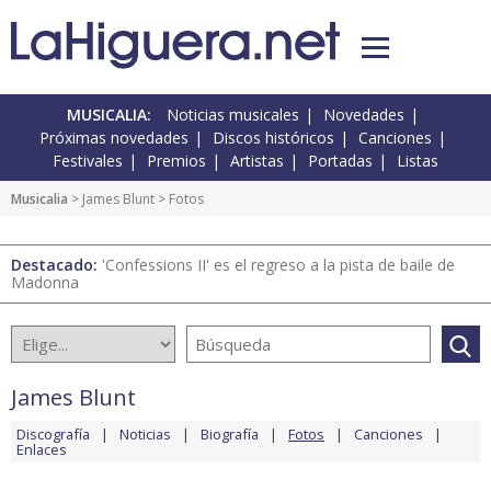
MUSICALIA:
Noticias musicales
Novedades
Próximas novedades
Discos históricos
Canciones
Festivales
Premios
Artistas
Portadas
Listas
Musicalia
>
James Blunt
> Fotos
Destacado:
'Confessions II' es el regreso a la pista de baile de
Madonna
James Blunt
Discografía
Noticias
Biografía
Fotos
Canciones
Enlaces