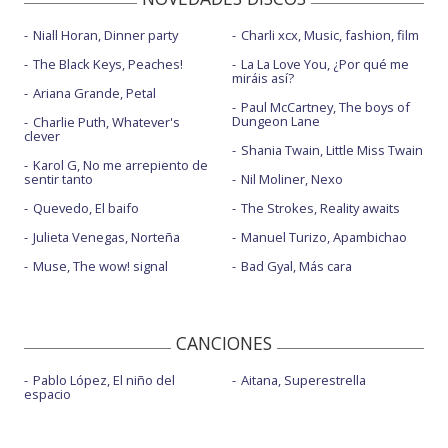
Niall Horan, Dinner party
Charli xcx, Music, fashion, film
The Black Keys, Peaches!
La La Love You, ¿Por qué me
miráis así?
Ariana Grande, Petal
Paul McCartney, The boys of
Dungeon Lane
Charlie Puth, Whatever's
clever
Shania Twain, Little Miss Twain
Karol G, No me arrepiento de
sentir tanto
Nil Moliner, Nexo
Quevedo, El baifo
The Strokes, Reality awaits
Julieta Venegas, Norteña
Manuel Turizo, Apambichao
Muse, The wow! signal
Bad Gyal, Más cara
CANCIONES
Pablo López, El niño del
Aitana, Superestrella
espacio