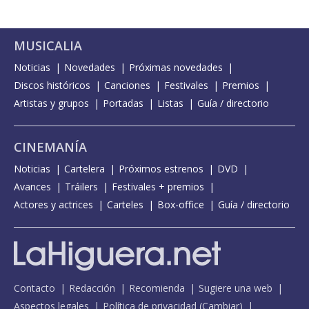
MUSICALIA
Noticias
Novedades
Próximas novedades
Discos históricos
Canciones
Festivales
Premios
Artistas y grupos
Portadas
Listas
Guía / directorio
CINEMANÍA
Noticias
Cartelera
Próximos estrenos
DVD
Avances
Tráilers
Festivales + premios
Actores y actrices
Carteles
Box-office
Guía / directorio
Contacto
Redacción
Recomienda
Sugiere una web
Aspectos legales
Política de privacidad
(
Cambiar
)