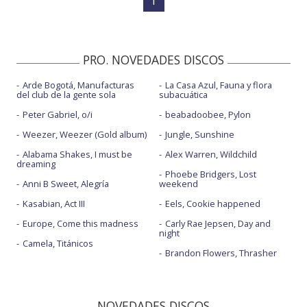
1
PRO. NOVEDADES DISCOS
Arde Bogotá, Manufacturas
La Casa Azul, Fauna y flora
del club de la gente sola
subacuática
Peter Gabriel, o/i
beabadoobee, Pylon
Weezer, Weezer (Gold album)
Jungle, Sunshine
Alabama Shakes, I must be
Alex Warren, Wildchild
dreaming
Phoebe Bridgers, Lost
Anni B Sweet, Alegría
weekend
Kasabian, Act III
Eels, Cookie happened
Europe, Come this madness
Carly Rae Jepsen, Day and
night
Camela, Titánicos
Brandon Flowers, Thrasher
NOVEDADES DISCOS